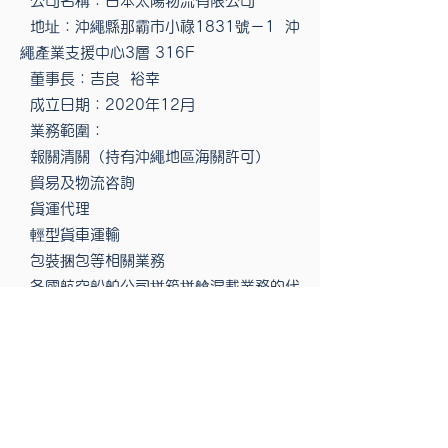
公司名稱：日本太陽物流有限公司
地址：沖繩縣那霸市小祿1831號－1 沖
繩產業支援中心3層 316F
董事長：吉良 裕幸
成立日期：2020年12月
業務範圍：
報關清關（持有沖繩地區海關許可）
貿易及物流咨詢
貨運代理
輕型貨車運輸
包裝捆包等相關業務
各國航空船舶公司拼箱拼艙混載業務的代
理 集裝箱、碼頭裝卸機械、物流機械以及
物流信息管理系統的銷售和租賃
日用雜貨、服飾雜貨的零售兼批發