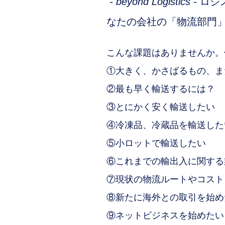
- beyond Logistics -
​ロ
なたの会社の「物流部門
​こんな課題はありませんか
①大きく、かさばるもの、ま
②最も早く輸送するには？
③とにかく安く輸送したい
④冷凍品、冷蔵品を輸送した
⑤小ロットで輸送したい
⑥これまでの輸出入に関する
⑦現状の物流ルートやコスト
⑧新たに海外との取引を始め
⑨ネットビジネスを始めたい