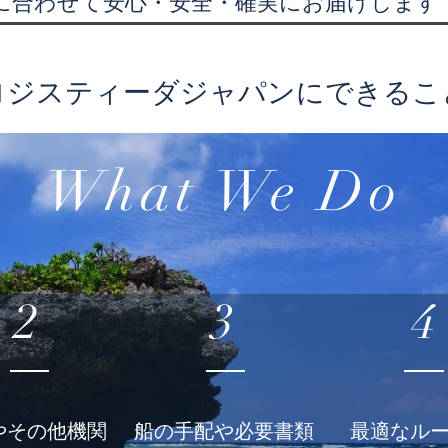
に合わせて安心・安全・確実にお届けします
ロジスティーダジャパンにできるこ
What We Do
2
3
4
やその他機関
​船の手配や必要書類
最適なル