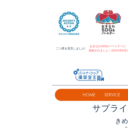
おきなわSDGsパートナーに
​二つ星を宣言しました!
登録されました！(2021年9月)
HOME
SERVICE
​サプラ
きめ