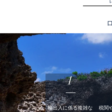
1
輸出入に係る複雑な
​税関