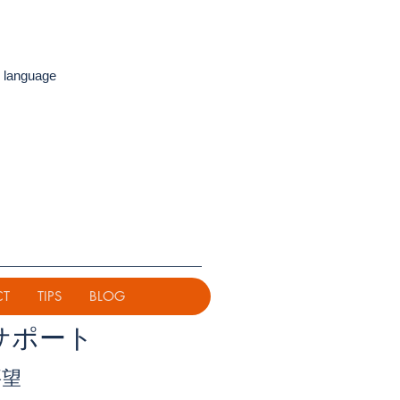
 language
CT
TIPS
BLOG
サポート
要望