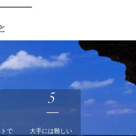
と
5
ートで
​大手には難しい