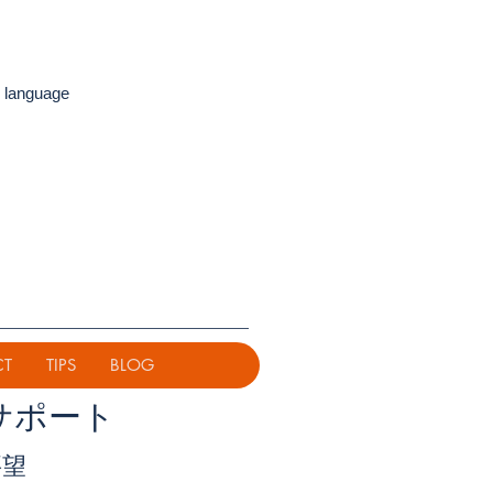
 language
CT
TIPS
BLOG
サポート
要望