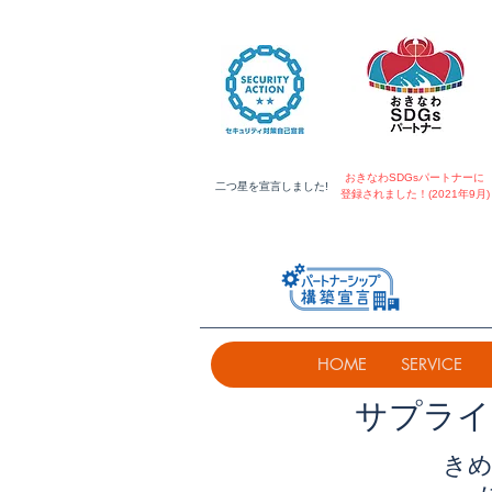
おきなわSDGsパートナーに
​二つ星を宣言しました!
登録されました！(2021年9月)
HOME
SERVICE
​サプラ
きめ