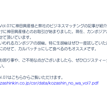
Vol.07に神田興産様と弊社のビジネスマッチングの記事が紹
けに神田興産様とのお取引が始まりました。現在、カンボジア
せて頂いています。
いわれるカンボジアの胡椒。特に生胡椒はぜひ一度試していた
にのせて、カルパッチョにして食べるのもオススメです。
お困り事や、ご不明な点がございましたら、ぜひロジスティー
い。
l.07はこちらからご覧いただけます。
zashinkin.co.jp/csr/data/kozashin_no_wa_vol7.pdf