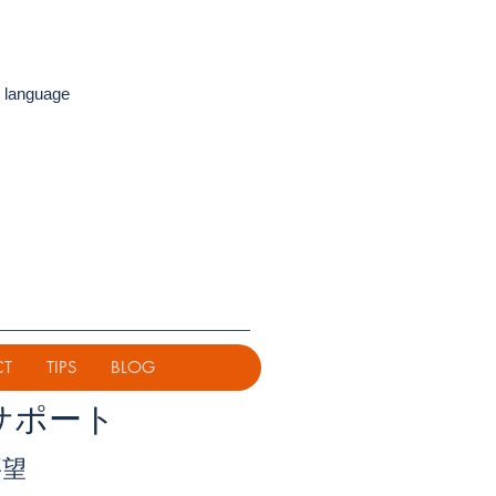
 language
CT
TIPS
BLOG
サポート
要望