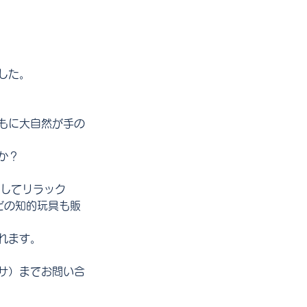
した。
もに大自然が手の
か？
、そしてリラック
どの知的玩具も販
れます。
サ）までお問い合