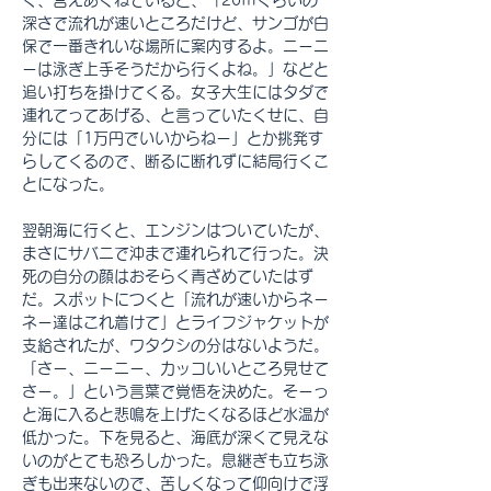
く、答えあぐねていると、「20ｍくらいの
深さで流れが速いところだけど、サンゴが白
保で一番きれいな場所に案内するよ。ニーニ
ーは泳ぎ上手そうだから行くよね。」などと
追い打ちを掛けてくる。女子大生にはタダで
連れてってあげる、と言っていたくせに、自
分には「1万円でいいからねー」とか挑発す
らしてくるので、断るに断れずに結局行くこ
とになった。
翌朝海に行くと、エンジンはついていたが、
まさにサバニで沖まで連れられて行った。決
死の自分の顔はおそらく青ざめていたはず
だ。スポットにつくと「流れが速いからネー
ネー達はこれ着けて」とライフジャケットが
支給されたが、ワタクシの分はないようだ。
「さー、ニーニー、カッコいいところ見せて
さー。」という言葉で覚悟を決めた。そーっ
と海に入ると悲鳴を上げたくなるほど水温が
低かった。下を見ると、海底が深くて見えな
いのがとても恐ろしかった。息継ぎも立ち泳
ぎも出来ないので、苦しくなって仰向けで浮