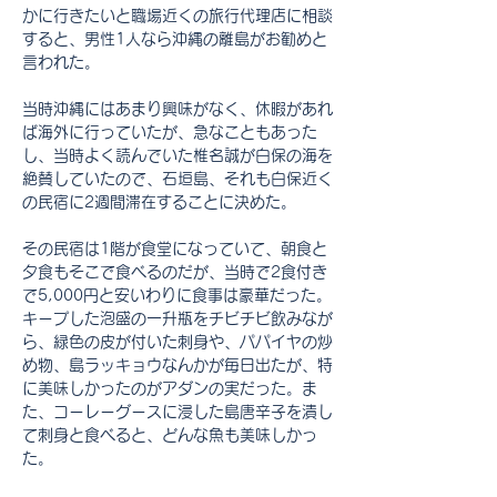
かに行きたいと職場近くの旅行代理店に相談
すると、男性1人なら沖縄の離島がお勧めと
言われた。
当時沖縄にはあまり興味がなく、休暇があれ
ば海外に行っていたが、急なこともあった
し、当時よく読んでいた椎名誠が白保の海を
絶賛していたので、石垣島、それも白保近く
の民宿に2週間滞在することに決めた。
その民宿は1階が食堂になっていて、朝食と
夕食もそこで食べるのだが、当時で2食付き
で5,000円と安いわりに食事は豪華だった。
キープした泡盛の一升瓶をチビチビ飲みなが
ら、緑色の皮が付いた刺身や、パパイヤの炒
め物、島ラッキョウなんかが毎日出たが、特
に美味しかったのがアダンの実だった。ま
た、コーレーグースに浸した島唐辛子を潰し
て刺身と食べると、どんな魚も美味しかっ
た。