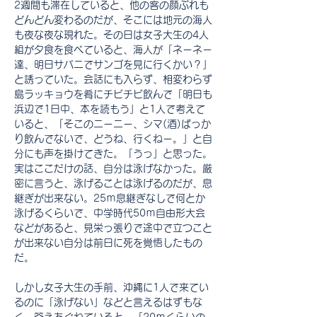
2週間も滞在していると、他の客の顔ぶれも
どんどん変わるのだが、そこには地元の海人
も夜な夜な現れた。その日は女子大生の4人
組が夕食を食べていると、海人が「ネーネー
達、明日サバニでサンゴを見に行くかい？」
と誘っていた。会話にも入らず、相変わらず
島ラッキョウを肴にチビチビ飲んで「明日も
浜辺で1日中、本を読もう」と1人で考えて
いると、「そこのニーニー、シマ(酒)ばっか
り飲んでないで、どうね、行くねー。」と自
分にも声を掛けてきた。「うっ」と思った。
実はここだけの話、自分は泳げなかった。厳
密に言うと、泳げることは泳げるのだが、息
継ぎが出来ない。25ｍ息継ぎなしで何とか
泳げるくらいで、中学時代50ｍ自由形大会
などがあると、見栄っ張りで途中で立つこと
が出来ない自分は前日に死を覚悟したもの
だ。
しかし女子大生の手前、沖縄に1人で来てい
るのに「泳げない」などと言えるはずもな