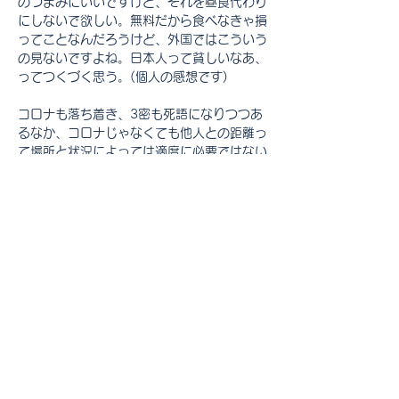
のつまみにいいですけど、それを昼食代わり
にしないで欲しい。無料だから食べなきゃ損
ってことなんだろうけど、外国ではこういう
の見ないですよね。日本人って貧しいなあ、
ってつくづく思う。(個人の感想です)
コロナも落ち着き、3密も死語になりつつあ
るなか、コロナじゃなくても他人との距離っ
て場所と状況によっては適度に必要ではない
でしょうか。列ではないけど飛行機内でも、
戸惑うことがよくある。自分が中央3人掛け
の左端の席に座っていて、気の毒に真ん中の
席の人っていますよね。でも定刻になってド
アがクローズされるとその右端の席が空いて
いる。だったら真ん中の人が右端に座れば真
ん中が空いて、肘が当たったり組んだ足が隣
にぶつかったりもないじゃないですか。でも
移ってくれない。自分が「あっち空いてます
よ」というのも変だし、そういう人に限って
寝込んでこちら側に倒れてきたりしたりで非
常に困る。