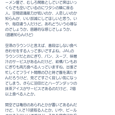
ーメン屋で、むしろ閑散としていて席はいっ
くらでも空いているのにワタシの隣に座る
人。空間認識能力が低いのか、人恋しいのか
知らんが、いい加減にしてほしいと思う。い
や、毎回違う人だけど。あれどういう心理な
のでしょうか。囲碁的な感じでしょうか。
(囲碁知らんけど)　
空港のラウンジと言えば、普段はしない食べ
合わせをする人って多いですよね。JALの
ラウンジだとおにぎり、パン、スープ、味噌
汁のサービスがあるんだけど、結構パンもお
にぎりも両方食べる人っていますね。出張で
忙しくてフライト間際のひと時で腹を満たす
んだろうけど、見ててすごく寂しい気になっ
てしまう。さらに羽田だとハーゲンダッツの
抹茶アイスがサービスであるのだけど、2個
以上食べる人とか。
関空では亀田のあられとかが置いてあるんだ
けど、1人で10袋取る人とか。いや、ビール