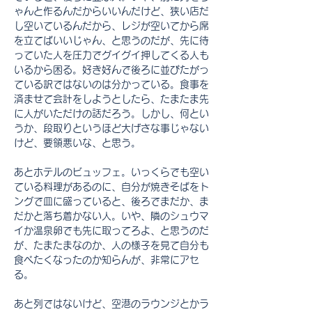
ゃんと作るんだからいいんだけど、狭い店だ
し空いているんだから、レジが空いてから席
を立てばいいじゃん、と思うのだが、先に待
っていた人を圧力でグイグイ押してくる人も
いるから困る。好き好んで後ろに並びたがっ
ている訳ではないのは分かっている。食事を
済ませて会計をしようとしたら、たまたま先
に人がいただけの話だろう。しかし、何とい
うか、段取りというほど大げさな事じゃない
けど、要領悪いな、と思う。
あとホテルのビュッフェ。いっくらでも空い
ている料理があるのに、自分が焼きそばをト
ングで皿に盛っていると、後ろでまだか、ま
だかと落ち着かない人。いや、隣のシュウマ
イか温泉卵でも先に取ってろよ、と思うのだ
が、たまたまなのか、人の様子を見て自分も
食べたくなったのか知らんが、非常にアセ
る。
あと列ではないけど、空港のラウンジとかラ