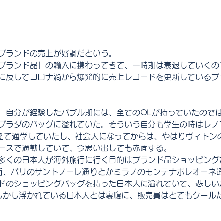
ブランドの売上が好調だという。
ブランド品」の輸入に携わってきて、一時期は衰退していくの
に反してコロナ渦から爆発的に売上レコードを更新しているブ
。自分が経験したバブル期には、全てのOLが持っていたので
プラダのバッグに溢れていた。そういう自分も学生の時はレノ
抱えて通学していたし、社会人になってからは、やはりヴィトン
ースで通勤していて、今思い出しても赤面する。
多くの日本人が海外旅行に行く目的はブランド品ショッピング
街、パリのサントノーレ通りとかミラノのモンテナポレオーネ
ドのショッピングバッグを持った日本人に溢れていて、悲しい
しかし浮かれている日本人とは裏腹に、販売員はとてもクール