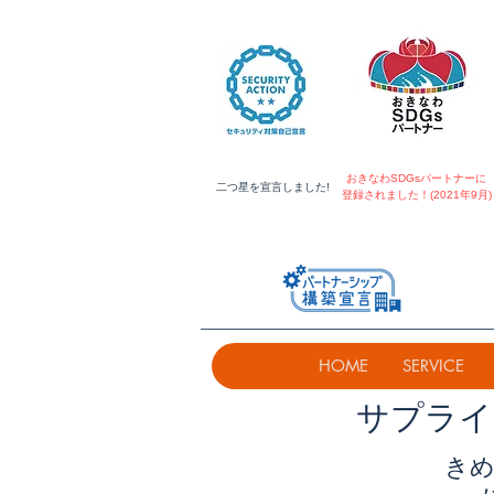
おきなわSDGsパートナーに
​二つ星を宣言しました!
登録されました！(2021年9月)
HOME
SERVICE
​サプラ
きめ