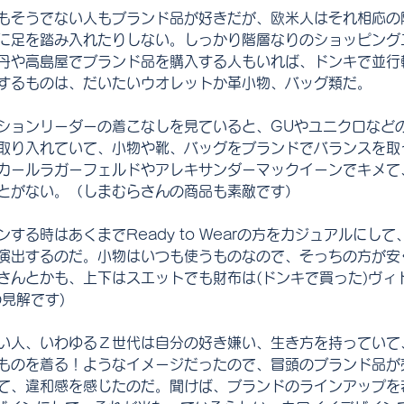
もそうでない人もブランド品が好きだが、欧米人はそれ相応の
に足を踏み入れたりしない。しっかり階層なりのショッピング
丹や高島屋でブランド品を購入する人もいれば、ドンキで並行
するものは、だいたいウオレットか革小物、バッグ類だ。
ションリーダーの着こなしを見ていると、GUやユニクロなど
取り入れていて、小物や靴、バッグをブランドでバランスを取
カールラガーフェルドやアレキサンダーマックイーンでキメて
とがない。（しまむらさんの商品も素敵です）
する時はあくまでReady to Wearの方をカジュアルにし
演出するのだ。小物はいつも使うものなので、そっちの方が安
さんとかも、上下はスエットでも財布は(ドンキで買った)ヴィ
の見解です)　
い人、いわゆるＺ世代は自分の好き嫌い、生き方を持っていて
ものを着る！ようなイメージだったので、冒頭のブランド品が
て、違和感を感じたのだ。聞けば、ブランドのラインアップを