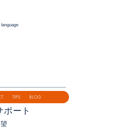
 language
CT
TIPS
BLOG
サポート
要望