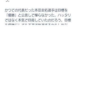
う。
かつての代表だった本田圭佑選手は目標を
「優勝」と公言して憚らなかった。ハッタリ
ではなく本気で目指していたのだろう。目標
を優勝にしても予選で敗退するかもしれな
い。しかし少なくともベスト8を目標とする
よりも、「全てのゲームに勝つ」くらいでな
いとベスト8に残れないだろう。優勝を目指
した結果のベスト8なのだ。ベスト8目標で
きっかりベスト8なんて、中途半端なことは
難しすぎる。次回は胸を張って優勝を目標と
して欲しい。
関係ないけど個人的に一番感動したゲームは
クロアチアvsブラジル、そして決勝戦のア
ルゼンチンvsフランスだった。日本の目指
すべきサッカーは精神的にも技術的にもクロ
アチアのスタイルだと思う。(個人の見解で
Previous
Next
す)