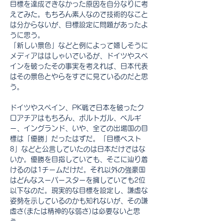
目標を達成できなかった原因を自分なりに考
えてみた。もちろん素人なので技術的なこと
は分からないが、目標設定に問題があったよ
うに思う。
「新しい景色」などと例によって嬉しそうに
メディアははしゃいでいるが、ドイツやスペ
インを破ったその事実を考えれば、日本代表
はその景色とやらをすでに見ているのだと思
う。
ドイツやスペイン、PK戦で日本を破ったク
ロアチアはもちろん、ポルトガル、ベルギ
ー、イングランド、いや、全ての出場国の目
標は「優勝」だったはずだ。「目標ベスト
8」などと公言していたのは日本だけではな
いか。優勝を目指していても、そこに辿り着
けるのは1チームだけだ。それ以外の強豪国
はどんなスーパースターを擁していても2位
以下なのだ。現実的な目標を設定し、謙虚な
姿勢を示しているのかも知れないが、その謙
虚さ(または精神的な弱さ)は必要ないと思