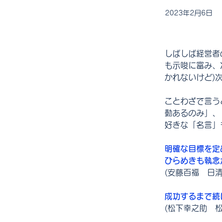
2023年2月6日
しばしば経営者
も示唆に富み、
かれないけど)
ことわざで言う
動あるのみ」、
好きな「名言」
明確な目標を定
ひらめきも執念
(安藤百福　日清
成功するまで続
(松下幸之助　