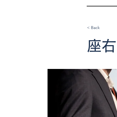
< Back
座右