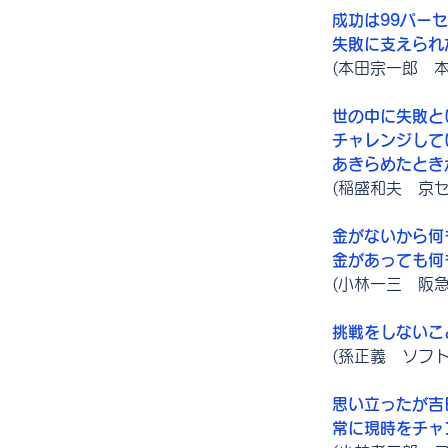
成功は99パー
失敗に支えられ
(本田宗一郎　
世の中に失敗と
チャレンジして
あきらめたとき
(稲盛和夫　京セ
金がないから何
金があっても何
(小林一三　阪
挑戦をしないこ
(孫正義　ソフ
思い立ったが吉
常に現時をチャ