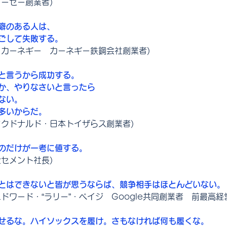
コーセー創業者)
癖のある人は、
ごして失敗する。
・カーネギー　カーネギー鉄鋼会社創業者)
と言うから成功する。
か、やりなさいと言ったら
ない。
多いからだ。
マクドナルド・日本トイザらス創業者)
のだけが一考に値する。
父セメント社長)
とはできないと皆が思うならば、競争相手はほとんどいない。
ドワード・“ラリー”・ペイジ　Google共同創業者　前最高
せるな。ハイソックスを履け。さもなければ何も履くな。