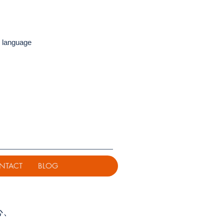
 language
NTACT
BLOG
心、