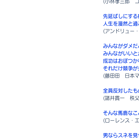
(小林孝三郎　
先延ばしにする
人生を漫然と過
(アンドリュー
みんながダメだ
みんながいいと
成功はおぼつか
それだけ競争が
(藤田田　日本
全員反対したも
(諸井貫一　秩
そんな馬鹿なこ
(ローレンス・エ
男ならスネを見