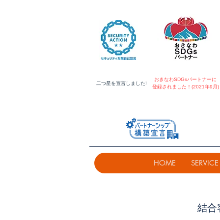
おきなわSDGsパートナーに
​二つ星を宣言しました!
登録されました！(2021年9月)
HOME
SERVICE
結合