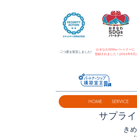
おきなわSDGsパートナーに
​二つ星を宣言しました!
登録されました！(2021年9月)
HOME
SERVICE
​サプラ
きめ