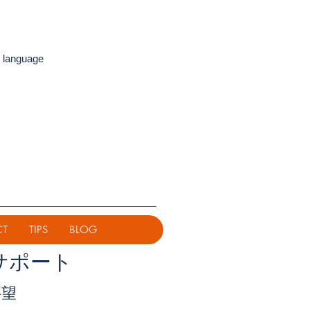
 language
CT
TIPS
BLOG
サポート
要望