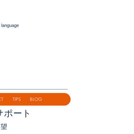
 language
CT
TIPS
BLOG
サポート
要望