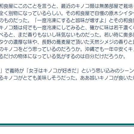
和食屋にこのことを言うと、最近のキノコ類は無菌部屋で栽培
全く別物になっているらしい。その和食屋で自慢の原木シイタ
のものだった。「一度冷凍にすると旨味が増すよ」とその和食
キノコ類は何でも一度冷凍にしてみると、確かに味は若干濃く
べると、まだ香りもないし味気ないものだった。若い時に奥多
タケの濃厚な味や、長野の蕎麦屋で頂いた天然シメジの香りと
のキノコをどう思っているのだろうか。沖縄でも一年中安くキ
るだけの物体になっている気がするのは自分だけだろうか。
人」で義時が「女子はキノコが好きだ」という思い込みのシー
るキノコがとても美味しそうだった。ああ旨いキノコが食いた