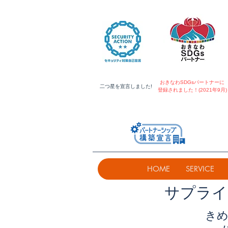
おきなわSDGsパートナーに
​二つ星を宣言しました!
登録されました！(2021年9月)
HOME
SERVICE
​サプラ
きめ