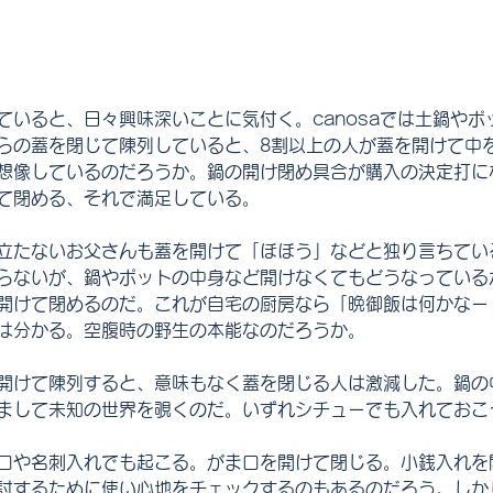
ていると、日々興味深いことに気付く。canosaでは土鍋やポ
らの蓋を閉じて陳列していると、8割以上の人が蓋を開けて中
想像しているのだろうか。鍋の開け閉め具合が購入の決定打に
て閉める、それで満足している。
立たないお父さんも蓋を開けて「ほほう」などと独り言ちてい
らないが、鍋やポットの中身など開けなくてもどうなっている
開けて閉めるのだ。これが自宅の厨房なら「晩御飯は何かなー
は分かる。空腹時の野生の本能なのだろうか。
開けて陳列すると、意味もなく蓋を閉じる人は激減した。鍋の
まして未知の世界を覗くのだ。いずれシチューでも入れておこ
口や名刺入れでも起こる。がま口を開けて閉じる。小銭入れを
討するために使い心地をチェックするのもあるのだろう。しか