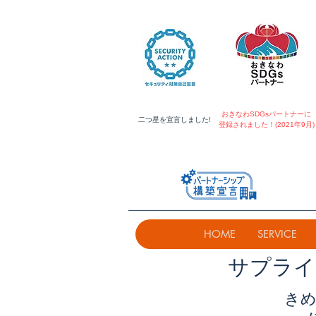
おきなわSDGsパートナーに
​二つ星を宣言しました!
登録されました！(2021年9月)
HOME
SERVICE
​サプラ
きめ