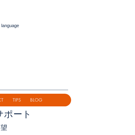
 language
CT
TIPS
BLOG
サポート
要望