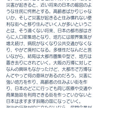
災害が起きると、近い将来の日本の縮図のよ
うな住民に愕然とする。高齢者ばかりじゃな
いか。そして災害が起きると住み慣れない便
利な街へと移り住んでいく人が多いというこ
とは、そう遠くない将来、日本の都市部はさ
らに人口密集地となり、地方には限界集落が
増え続け、病院がなくなり公共交通がなくな
り、やがて廃村になる。多様性だなんだと言
いながら、結局は大都市圏集中型で、地方は
置き去りにされていく。大阪の万博に対して
なんの興味もなかったけど、大都市で万博な
んてやって何の意味があるのだろう。災害に
強い地方を作り、高齢者の住みよい街を作
り、日本のどこに行っても同じ医療や交通や
商業施設を利用できる街を作っていかないと
日本はますます斜陽の国になっていく。
政治や行政が役に立たないなら、民間企業が
その役割を担っていくしかない。もう日本に
Previous
Next
政治家はいらない。