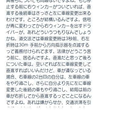
真後ろについても問題ないですよね。もし停
止する前に右ウィンカーがついていれば、直
進する後続車はさっさと左に車線変更出来る
わけです。ところが結構いるんですよ。信号
が青に変わってから右ウィンカーを出すドラ
イバーが。あれどういうつもりなんでしょう
かね。道交法では車線変更時は3秒前、右左
折時は30m 手前から方向指示器を点滅する
って義務付けられてます。法律がどうこう言
う前に、困るんですよ。直進だと思って後ろ
についた車は。空いてれば左に車線変更して
直進すればいいんだけど、車が連なっている
場合、右車線の2台目の自分は、左車線の車
をやり過ごし、さらに自分より先に左に車線
変更した後続の車もやり過ごし、結局は前の
車が右折してから直進するってことになるん
ですよね。あれは嫌がらせか、交通渋滞を引
き起こすためのゲームかなんかでしょうか。
それとも信号が青になった瞬間に「右ッ！」
って天から指令が降って来たのでしょうか。
それとも単に気が変わったのでしょうか。そ
の場合でも諦めて直進して欲しいんですよ。