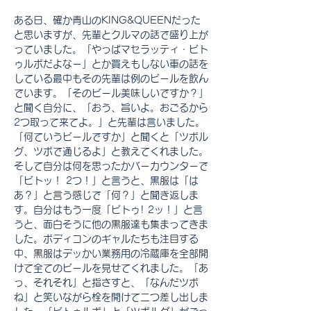
ある日、確か青山のKING&QUEENだった
と思いますが、先輩とクルマの話で盛り上が
っていました。「やっぱマセラッティ・ビト
ゥルボだよなー」とか買えもしない車の話を
している最中もその先輩は例のビールを飲ん
でいます。「そのビール美味しいですか？」
と聞く自分に、「おう、旨いよ。おごるから
2つ取って来てよ。」と先輩は言いました。
「何ていうビールですか」と聞くと「ツボル
グ、ツボで通じるよ」と教えてくれました。
そして自分は何を思ったかバーカウンターで
「ビトッ！ 2つ！」と言うと、黒服は「は
あ？」と言う感じで「何？」と聞き返しま
す。自分はもう一度「ビトゥ! 2ッ！」と言
うと、面白そうに他の黒服達も集まってきま
した。ボディコンのギャルたちも注目する
中、黒服はデッかい業務用の冷蔵庫を全部開
けて全てのビールを見せてくれました。「あ
っ、それそれ」と指さすと、「なんだツボ
ね」と笑いながら栓を開けて二つ差し出しま