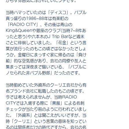
からず雰囲気に浮かれていたクチです。
当時ハマっていたのは「ディスコ」。バブル
真っ盛りの1986~88年は有楽町の
「RADIO CITY」、その後は青山の
King&Queenや銀座のクラブ(当時7~8件あ
ったと思う)や六本木のJ Trip Barなど週末
ごとに徘徊していました。「花金」という言
葉が流行ったのもこの頃ではなかったでしょ
うか。金曜日にまっすぐ家に帰るのは「負け
組」的な空気感があり、会社の同僚や友人と
集まっては深夜まで騒いでいる、「バブルに
ノセられた非バブル野郎」だったのです。
当時勤めていた外資系のクーリエ会社から有
名ブランド会社に転職したのもこの頃です。
今では考えられませんが、当時RADIO 
CITYでは入場する際に「黒服」による名刺
チェックが当たり前のように行われていまし
た。「外資系」とは聞こえがいいですが、当
時「クーリエ」という言葉の意味を知ってい
るのは関係者だけの時代ですから、会社の名