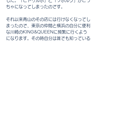
した。「ビトゥルボ」と「ツボルグ」がごっ
ちゃになってしまったのです。
それ以来青山のその店には行けなくなってし
まったので、東京の仲間と横浜の自分に便利
な川崎のKING&QUEENに頻繁に行くよう
になります。その時自分は誰でも知っている
ブランドの会社に勤務していて、その先輩は
ことあるごとに「こいつＸＸに勤めてるか
ら、ファミリーセールのチケットとかまわす
よ」と代わりに言って黒服を取り込むことに
成功した結果、VIPルームとかに入れるよう
になりバブル気分を味わったりしていまし
た。古き良き時代です。
その後ユーロビートが廃れ、ディスコがクラ
ブになると盛り上がることも少なくなり、代
わりに当時増えてきた「カラオケ」に行くよ
うになりました。それまではスナックやカラ
オケパブのようなところで知らない人の下手
な歌を聞かされ辟易していましたが、好きな
歌を好きなだけ歌えるカラオケは画期的でし