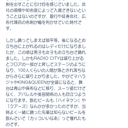
刺を出すことに引け目を感じていました。会
社の規模や知名度によって入場できないとい
うことはないのですが、銀行や証券会社、広
告代理店の名刺が幅を利かせていた時代で
す。
しかし踊ってしまえば皆平等。後になるとお
立ち台に上がれるのはレディだけになりまし
たが、この頃は男子も女子もお立ち台で踊れ
ました。しかもRADIO CITYは盛り上がる
とフロアの一部が上昇してステージのように
なり、100人くらいの人間が落とされ落ちな
がらさらに盛り上がりました。やがてマハラ
ジャやKING&QUEENが全盛になると、舞
台は青山や麻布などに移り、スーツ姿だけで
なく、アパレルや美容関係の人も目立つよう
になります。飲むビールも「ハイネケン」や
「クアーズ」なんかが多かったのですが、当
時よく一緒に踊った先輩は知らないビールを
飲んでいて「カッコいいなあ」って憧れたも
のです。