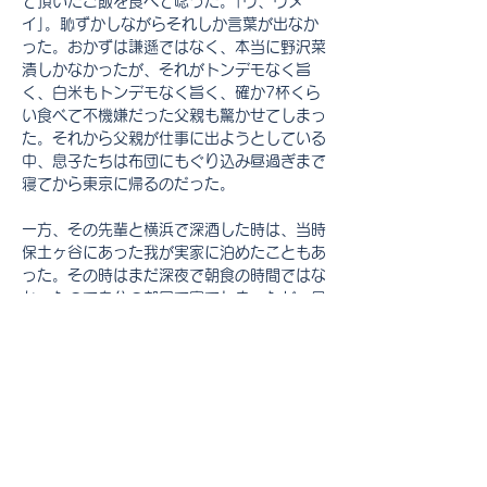
て頂いたご飯を食べて唸った。｢ウ、ウメ
イ｣。恥ずかしながらそれしか言葉が出なか
った。おかずは謙遜ではなく、本当に野沢菜
漬しかなかったが、それがトンデモなく旨
く、白米もトンデモなく旨く、確か7杯くら
い食べて不機嫌だった父親も驚かせてしまっ
た。それから父親が仕事に出ようとしている
中、息子たちは布団にもぐり込み昼過ぎまで
寝てから東京に帰るのだった。
一方、その先輩と横浜で深酒した時は、当時
保土ヶ谷にあった我が実家に泊めたこともあ
った。その時はまだ深夜で朝食の時間ではな
かったので自分の部屋で寝てしまったが、見
慣れない靴が玄関にあるので友人が泊ってい
ることを知った我が母親が、しっかり朝食の
準備をしてくれていた。あまり友人を泊める
ことがない上に、朝からご飯を食べる風習が
ない我が家だったが、以前その友人の実家で
朝食を頂いたことは話してあったので、それ
なりに母は気合を入れて朝食を準備したよう
だ。明太子に、焼鮭、卵焼きに海苔や納豆な