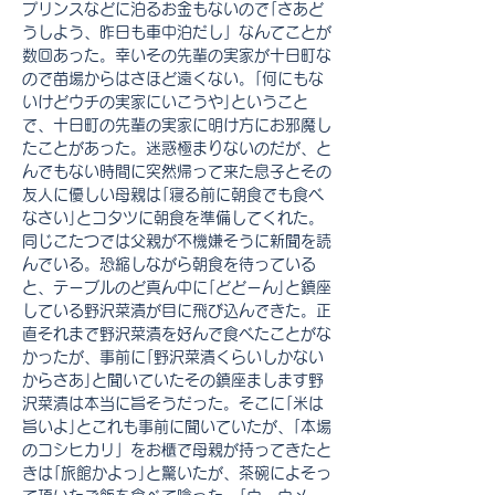
プリンスなどに泊るお金もないので｢さあど
うしよう、昨日も車中泊だし」なんてことが
数回あった。幸いその先輩の実家が十日町な
ので苗場からはさほど遠くない。｢何にもな
いけどウチの実家にいこうや｣ということ
で、十日町の先輩の実家に明け方にお邪魔し
たことがあった。迷惑極まりないのだが、と
んでもない時間に突然帰って来た息子とその
友人に優しい母親は｢寝る前に朝食でも食べ
なさい｣とコタツに朝食を準備してくれた。
同じこたつでは父親が不機嫌そうに新聞を読
んでいる。恐縮しながら朝食を待っている
と、テーブルのど真ん中に｢どどーん｣と鎮座
している野沢菜漬が目に飛び込んできた。正
直それまで野沢菜漬を好んで食べたことがな
かったが、事前に｢野沢菜漬くらいしかない
からさあ｣と聞いていたその鎮座まします野
沢菜漬は本当に旨そうだった。そこに｢米は
旨いよ｣とこれも事前に聞いていたが、｢本場
のコシヒカリ」をお櫃で母親が持ってきたと
きは｢旅館かよっ｣と驚いたが、茶碗によそっ