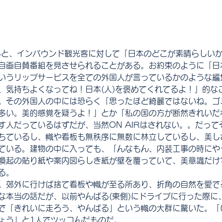
ると、インバウンド観光客に対して「日本のどこが素晴らしい
自画自賛番組を見させられることがある。お約束のように「日
いうリップサービスを全ての外国人が言っているかのような編
、気持ちよくなってね！日本(人)を褒めてくれてるよ！」的な
。その外国人の中には恐らく「思ったほど綺麗ではないね。ゴ
多い。美的感覚を疑うよ！」とか「私の国の方が断然きれいだ
す人だっているはずだが、当然ON AIRはされない。。だっ
ちているし、幟や看板も無秩序に無数に林立しているし、美し
ている。建物の中に入っても、「んなもん、内装工事の時にや
喚起の貼り紙や案内図らしき紙が壁を覆っていて、美意識だけ
る。
。郊外に行けば捨て看板や幟が至る所あり、折角の自然を愛で
な本当の話だが、以前やんばる(東側)にドライブに行った際に
で「きれいに走ろう、やんばる」という幟の大群に驚いた。「い
ょう」と1人でツッコんだものだ。