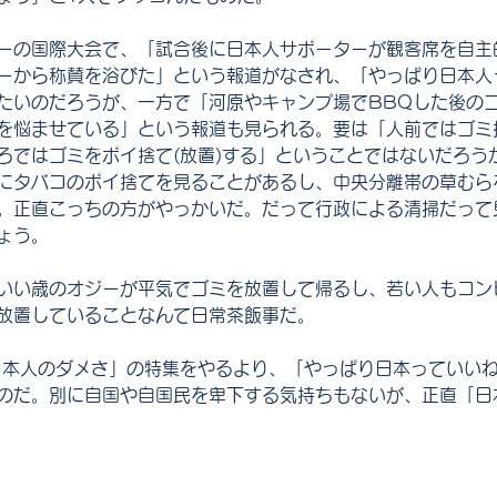
ーの国際大会で、「試合後に日本人サポーターが観客席を自主
ーから称賛を浴びた」という報道がなされ、「やっぱり日本人
たいのだろうが、一方で「河原やキャンプ場でBBQした後の
を悩ませている」という報道も見られる。要は「人前ではゴミ
ろではゴミをポイ捨て(放置)する」ということではないだろう
にタバコのポイ捨てを見ることがあるし、中央分離帯の草むら
。正直こっちの方がやっかいだ。だって行政による清掃だって
ょう。
いい歳のオジーが平気でゴミを放置して帰るし、若い人もコン
放置していることなんて日常茶飯事だ。
日本人のダメさ」の特集をやるより、「やっぱり日本っていい
のだ。別に自国や自国民を卑下する気持ちもないが、正直「日