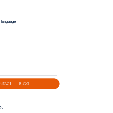
 language
NTACT
BLOG
心、