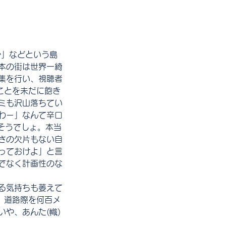
か」などという島
本の街は世界一綺
集を行い、視聴者
ことを未だに飽き
ミも沢山落ちてい
わー」なんて辛口
てそうでしょ。本当
さの欠片もない自
っておけよ」と言
でなく計画性のな
る気持ちも萎えて
、道路際を何百メ
や、あんた(幟)