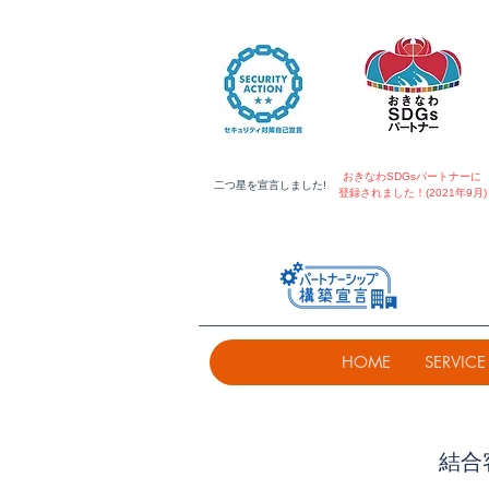
おきなわSDGsパートナーに
​二つ星を宣言しました!
登録されました！(2021年9月)
HOME
SERVICE
結合