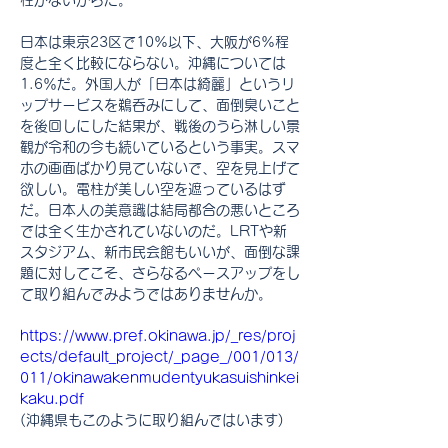
柱がないからだ。
日本は東京23区で10%以下、大阪が6%程
度と全く比較にならない。沖縄については
1.6％だ。外国人が「日本は綺麗」というリ
ップサービスを鵜呑みにして、面倒臭いこと
を後回しにした結果が、戦後のうら淋しい景
観が令和の今も続いているという事実。スマ
ホの画面ばかり見ていないで、空を見上げて
欲しい。電柱が美しい空を遮っているはず
だ。日本人の美意識は結局都合の悪いところ
では全く生かされていないのだ。LRTや新
スタジアム、新市民会館もいいが、面倒な課
題に対してこそ、さらなるペースアップをし
て取り組んでみようではありませんか。
https://www.pref.okinawa.jp/_res/proj
ects/default_project/_page_/001/013/
011/okinawakenmudentyukasuishinkei
kaku.pdf
(沖縄県もこのように取り組んではいます)