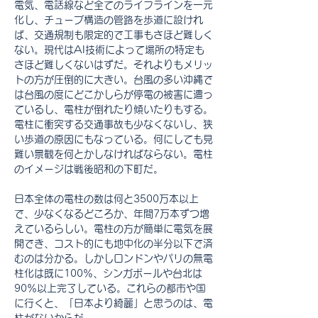
電気、電話線など全てのライフラインを一元
化し、チューブ構造の管路を歩道に設けれ
ば、交通規制も限定的で工事もさほど難しく
ない。現代はAI技術によって場所の特定も
さほど難しくないはずだ。それよりもメリッ
トの方が圧倒的に大きい。台風の多い沖縄で
は台風の度にどこかしらが停電の被害に遭っ
ているし、電柱が倒れたり傾いたりもする。
電柱に衝突する交通事故も少なくないし、狭
い歩道の原因にもなっている。何にしても見
難い景観を何とかしなければならない。電柱
のイメージは戦後昭和の下町だ。
日本全体の電柱の数は何と3500万本以上
で、少なくなるどころか、年間7万本ずつ増
えているらしい。電柱の方が簡単に電気を展
開でき、コスト的にも地中化の半分以下で済
むのは分かる。しかしロンドンやパリの無電
柱化は既に100％、シンガポールや台北は
90％以上完了している。これらの都市や国
に行くと、「日本より綺麗」と思うのは、電