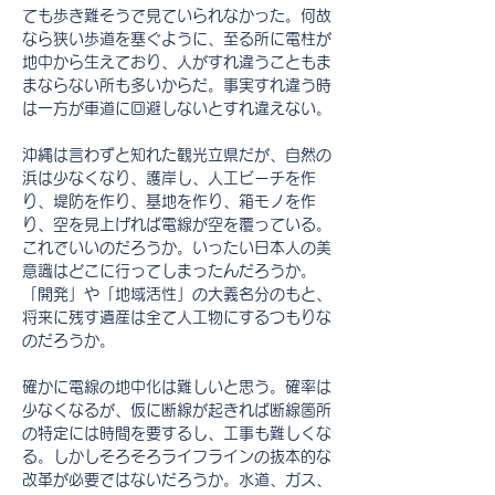
ても歩き難そうで見ていられなかった。何故
なら狭い歩道を塞ぐように、至る所に電柱が
地中から生えており、人がすれ違うこともま
まならない所も多いからだ。事実すれ違う時
は一方が車道に回避しないとすれ違えない。
沖縄は言わずと知れた観光立県だが、自然の
浜は少なくなり、護岸し、人工ビーチを作
り、堤防を作り、基地を作り、箱モノを作
り、空を見上げれば電線が空を覆っている。
これでいいのだろうか。いったい日本人の美
意識はどこに行ってしまったんだろうか。
「開発」や「地域活性」の大義名分のもと、
将来に残す遺産は全て人工物にするつもりな
のだろうか。
確かに電線の地中化は難しいと思う。確率は
少なくなるが、仮に断線が起きれば断線箇所
の特定には時間を要するし、工事も難しくな
る。しかしそろそろライフラインの抜本的な
改革が必要ではないだろうか。水道、ガス、