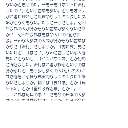
ないかと思うのだ。そもそも「ホントに流行
ったの？」という言葉も多い。どうもオトナ
が若者に迎合して無理やりランキングした気
配がしなくもない。だってそうでしょ。昭和
生まれの人が分からない言葉が多くないです
か？　昭和生まれはもはや人口の7割です
よ。そんな大多数の人間が分からない言葉ば
かりで「流行」でしょうか。「虎に翼」見て
いたけど、「はて？」なんて言っている人を
見たことないし、「インバウン丼」とか初め
て聞きました。流行は若者が作るというのは
分かるけど、もう少し多くの人(昭和の人)に
共感を与える様な現実的なランキングに出来
ないでしょうか。例えば「要介護」とか「病
床不足」とか「重粒子線治療」とか…。え
っ、これは毎年の事？　でも今の日本の大多
数の関心事ではないでしょうか。自分の今年
の流行語は「再検査」です。あ、これも毎年
Previous
Next
だ。