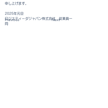
申し上げます。
2025年元旦
ロジスティーダジャパン株式会社　従業員一
Previous
Next
同