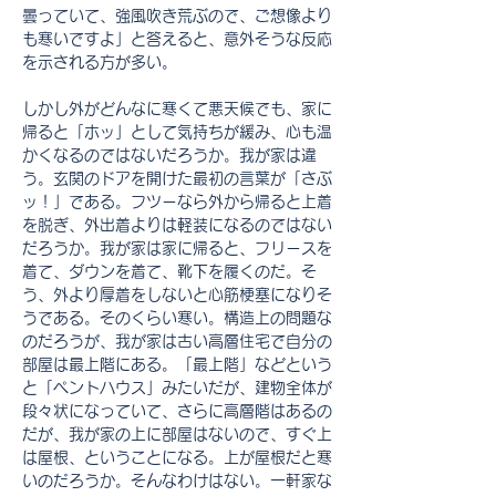
曇っていて、強風吹き荒ぶので、ご想像より
も寒いですよ」と答えると、意外そうな反応
を示される方が多い。
しかし外がどんなに寒くて悪天候でも、家に
帰ると「ホッ」として気持ちが緩み、心も温
かくなるのではないだろうか。我が家は違
う。玄関のドアを開けた最初の言葉が「さぶ
ッ！」である。フツーなら外から帰ると上着
を脱ぎ、外出着よりは軽装になるのではない
だろうか。我が家は家に帰ると、フリースを
着て、ダウンを着て、靴下を履くのだ。そ
う、外より厚着をしないと心筋梗塞になりそ
うである。そのくらい寒い。構造上の問題な
のだろうが、我が家は古い高層住宅で自分の
部屋は最上階にある。「最上階」などという
と「ペントハウス」みたいだが、建物全体が
段々状になっていて、さらに高層階はあるの
だが、我が家の上に部屋はないので、すぐ上
は屋根、ということになる。上が屋根だと寒
いのだろうか。そんなわけはない。一軒家な