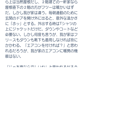
ら上は当然屋根だし、２階建ての一軒家なら
屋根直下の２階の方がフツーは暖かいはず
だ。しかし我が家は違う。毎朝通勤のために
玄関のドアを開け外に出ると、意外な温かさ
に「ホッ」とする。外出する時はTシャツの
上にジャケットだけだ。ダウンやコートなど
必要ない。しかし何度も言うが、我が家はフ
リースもダウンも靴下も着用しなければ命に
かかわる。「エアコンを付ければ？」と思わ
れるだろうが、我が家のエアコンに暖房の機
能はない。
「じゃあ夏なら涼しいね」と思われるだろう
が、とんでもない。夏の我が家はまた灼熱地
獄なのである。外出時もずっとエアコンを冷
房にして置かなければ、帰って冷房をオンに
しても、ようやく部屋が涼しくなるのは寝る
頃だ。1日中太陽に熱せられた屋根や壁から
の熱が部屋に伝わり、部屋の全てのものが温
かい。