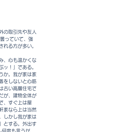
外の取引先や友人
り曇っていて、強
される方が多い。
み、心も温かくな
ぶッ！」である。
うか。我が家は家
着をしないと心筋
は古い高層住宅で
だが、建物全体が
で、すぐ上は屋
軒家なら上は当然
。しかし我が家は
」とする。外出す
し何度も言うが、