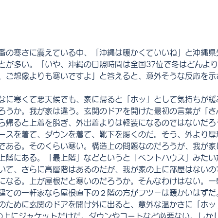
番の寒さに震えている中、「沖縄は暖かくていいね」と沖縄県
とが多い。「いや、沖縄の日照時間は全国37位で冬はどんよ
、ご想像よりも寒いですよ」と答えると、意外そうな反応を示
なに寒くて悪天候でも、家に帰ると「ホッ」として気持ちが緩
ろうか。我が家は違う。玄関のドアを開けた最初の言葉が「さ
ら帰ると上着を脱ぎ、外出着よりは軽装になるのではないだろ
ースを着て、ダウンを着て、靴下を履くのだ。そう、外より厚
である。そのくらい寒い。構造上の問題なのだろうが、我が家
上階にある。「最上階」などというと「ペントハウス」みたい
いて、さらに高層階はあるのだが、我が家の上に部屋はないの
になる。上が屋根だと寒いのだろうか。そんなわけはない。一
建ての一軒家なら屋根直下の２階の方がフツーは暖かいはずだ
のために玄関のドアを開け外に出ると、意外な温かさに「ホッ
の上にジャケットだけだ。ダウンやコートなど必要ない。しか