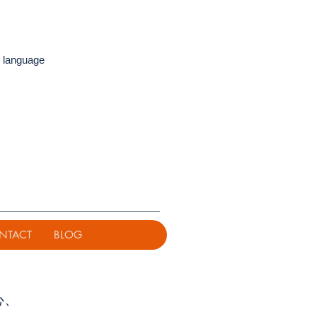
 language
NTACT
BLOG
心、