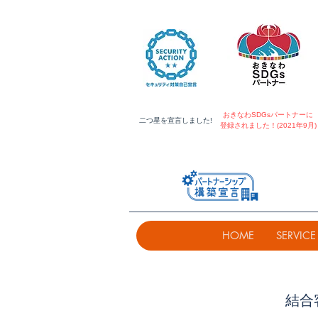
おきなわSDGsパートナーに
​二つ星を宣言しました!
登録されました！(2021年9月)
HOME
SERVICE
結合