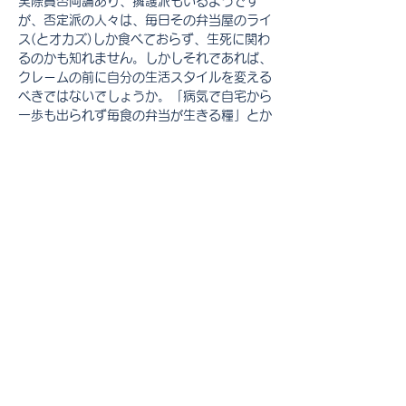
実際賛否両論あり、擁護派もいるようです
が、否定派の人々は、毎日その弁当屋のライ
ス(とオカズ)しか食べておらず、生死に関わ
るのかも知れません。しかしそれであれば、
クレームの前に自分の生活スタイルを変える
べきではないでしょうか。「病気で自宅から
一歩も出られず毎食の弁当が生きる糧」とか
「介護で自炊できず弁当が生命線」とかいう
人もいるのでしょう。しかし実際にはそうい
う大変な問題を抱えた人たちは企業にクレー
ムなんてしている余裕はないはずです。ただ
「僅かの不規則性」が受け入れられずに、実
際はラーメンばかり食べている人でも、規則
から少しだけ逸脱した人なり企業を叩きたい
だけなのではないでしょうか。そして相手が
「削除」すれば自分の意見が認められたと勘
違いして、一定の満足感を得られるのかも知
れません。誰でも簡単に自分の意見を言える
ようになったのはいいですが、少し厳しすぎ
ませんか、あらゆることにこの日本は。もう
真剣に貝になりたいと思ったりする昨今で
Previous
Next
す。(ならないけど)