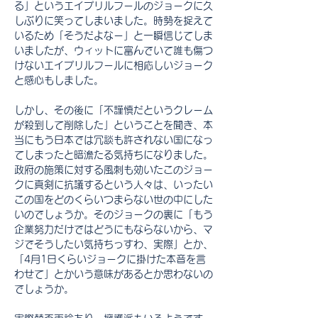
る」というエイプリルフールのジョークに久
しぶりに笑ってしまいました。時勢を捉えて
いるため「そうだよなー」と一瞬信じてしま
いましたが、ウィットに富んでいて誰も傷つ
けないエイプリルフールに相応しいジョーク
と感心もしました。
しかし、その後に「不謹慎だというクレーム
が殺到して削除した」ということを聞き、本
当にもう日本では冗談も許されない国になっ
てしまったと暗澹たる気持ちになりました。
政府の施策に対する風刺も効いたこのジョー
クに真剣に抗議するという人々は、いったい
この国をどのくらいつまらない世の中にした
いのでしょうか。そのジョークの裏に「もう
企業努力だけではどうにもならないから、マ
ジでそうしたい気持ちっすわ、実際」とか、
「4月1日くらいジョークに掛けた本音を言
わせて」とかいう意味があるとか思わないの
でしょうか。