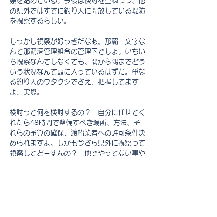
察を始めている。今後は検討を重ねつつ、他
の県外ではすでに釣り人に開放している堤防
を視察するらしい。
しっかし視察が好っきだなあ。那覇一文字な
んて那覇港管理組合の管理下でしょ。いちい
ち視察なんてしなくても、隅から隅までどう
いう状況なんて頭に入っているはずだ。単な
る釣り人のワタクシでさえ、把握してます
よ、実際。
検討って何を検討するの？　自分に任せてく
れたら48時間で整備すべき場所、方法、そ
れらの予算の確保、渡船業者への許可条件決
められますよ。しかも今さら県外に視察って
視察してどーすんの？　他でやってない事や
れよ！　と言いたい。もし視察するなら自腹
でやれ！　
いい加減にしてくれよ、那覇港管理組合。
Previous
Next
(沖縄県＋那覇市＋浦添市・実際殆ど沖縄県)