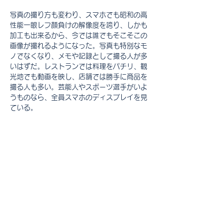
写真の撮り方も変わり、スマホでも昭和の高
性能一眼レフ顔負けの解像度を誇り、しかも
加工も出来るから、今では誰でもそこそこの
画像が撮れるようになった。写真も特別なモ
ノでなくなり、メモや記録として撮る人が多
いはずだ。レストランでは料理をパチリ、観
光地でも動画を映し、店舗では勝手に商品を
撮る人も多い。芸能人やスポーツ選手がいよ
うものなら、全員スマホのディスプレイを見
ている。
しかし私は言いたい。「もっと自分の目で直
接見て、心に刻みませんかと」。画像として
残しておけば、後で好きな時に好きなだけ見
られるけど、後でそんな見るものだろうか。
おおかたSNSに投稿してリア充っぷりをア
ピールするだけではないか。
画像には匂いや体温や空気感は残せない。一
瞬は一瞬だから尊いわけで、その瞬間を感じ