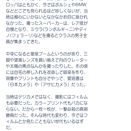
ロッパはともかく、今ではポルシェやBMW
などどこでも見られるほど珍しくないが、当
時は都心にいかないとなかなかお目に掛かれ
なかった。撮ったスーパーカーは、レア度が
自慢となり、ミウラ(ランボルギーニ)やディ
ノ(フェラーリ)などを撮るとクラスの男子全
員が集まってきた。
中学になると星座ブームというのがあり、三
脚や望遠レンズを買い揃えて月のクレーター
や太陽の黒点なんかを撮ったりした。その頃
には自宅の押し入れを改造して暗室を作り、
現像やプリントも自分でやって、愛読書は
「日本カメラ」や「アサヒカメラ」だった。
当時はデジカメではなく、撮影にはフィルム
も必要だった。カラープリント代もバカにな
らない。だから一枚一枚が、一撃必殺の真剣
勝負だった。そんな時代も変わり、今ではフ
ィルムとか見たこともない世代もいるはず
だ。