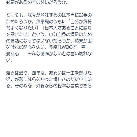
必要があるのではないだろうか。
そもそも、我々が熱狂するのは本当に選手の
ためだろうか。無意識のうちに「自分が気持
ちよくなりたい」「日本人であることに誇り
を感じたい」という、自分自身の満足のため
の情熱になってはいないだろうか。結果が出
なければ関心を失い、今度はWBCで一喜一
憂する――そんな側面がないとは言い切れな
い。
選手は違う。四年間、あるいは一生を懸けた
努力が形にならなかった悔しさのただ中にい
る。その心を、外野からの軽率な言葉でさら
に傷つけることがあってはならない。そし
て、その資格を持つ者は我々ではないはず
だ。
私たちもまた、それぞれの場所で何かの「代
表」として生きている。会社の名を背負い、
家族の期待を背負い、ときに自分自身の理想