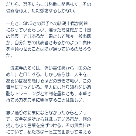
だから、選手たちには勝敗に関係なく、その
健闘を称え、ただ感謝するしかない。
一方で、SNSでの選手への誹謗中傷が問題
になっているらしい。選手たちは確かに「国
の代表」ではあるが、果たして我々一般市民
が、自分たちの代表者であるかのように責任
を背負わせることは筋が通っているのだろう
か。
一流選手の多くは、強い責任感から「国のた
めに」と口にする。しかし彼らは、人生を、
あるいは命を懸けるほどの覚悟で戦い、この
舞台に立っている。常人には計り知れない過
酷なトレーニングと節制を重ねても、本番で
持てる力を完全に発揮することは難しい。
思い通りの結果にならなかったからといっ
て、安全な場所から観戦している者が、何の
努力もなく言葉を投げつける。その無責任さ
について、私たちは一度立ち止まって考える