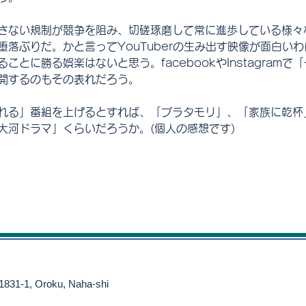
さない規制が競争を阻み、切磋琢磨して常に進歩している様々
堕落ぶりだ。かと言ってYouTuberの生み出す映像が面白い
ことに勝る娯楽はないと思う。facebookやInstagram
開するのもその表れだろう。
れる」番組を上げるとすれば、「ブラタモリ」、「家族に乾杯
大河ドラマ」くらいだろうか。(個人の感想です)
 1831-1, Oroku, Naha-shi