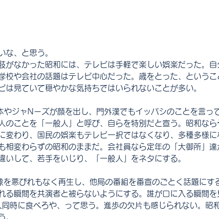
いな、と思う。
肢がなかった昭和には、テレビは手軽で楽しい娯楽だった。自
学校や会社の話題はテレビ中心だった。歳をとった、というこ
ビは見ていて穏やかな気持ちではいられないことが多い。
本やジャNーズが顔を出し、門外漢でもイッパシのことを言っ
人のことを「一般人」と呼び、自らを特別だと宣う。昭和なら
に変わり、国民の娯楽もテレビ一択ではなくなり、多種多様に
も相変わらずの昭和のままだ。会社員なら定年の「大御所」達
違いして、若手をいじり、「一般人」をネタにする。
の映像を悪びれもなく再生し、他局の番組を番宣のごとく話題にす
れる瞬間を共演者と被らないようにする。誰が口に入る瞬間を
0人同時に食べろや、って思う。進歩の欠片も感じられない。昭
う。