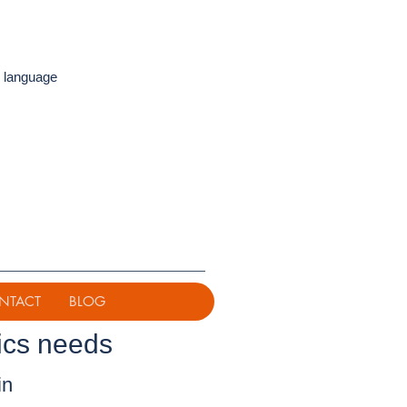
 language
NTACT
BLOG
ics needs
in