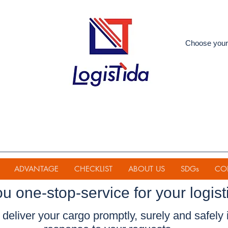
Choose your
ADVANTAGE
CHECKLIST
ABOUT US
SDGs
CO
ou one-stop-service for your
logist
deliver your cargo promptly, surely and safely