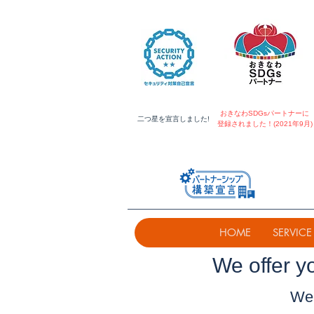
おきなわSDGsパートナーに
​二つ星を宣言しました!
登録されました！(2021年9月)
HOME
SERVICE
​We offer y
We 