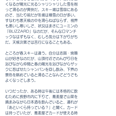
くなるが陽光に光るシャリシャリした雪を削
って滑るのが爽快だ。スキー場は雪国にある
ので、当たり前だが冬場は積雪の日が多い。
すなわち悪天候の中を滑らねばならず、視界
も悪いし寒いしで、
状況はまさに
ユーミンの
「
BLIZZARD
」なのだが、そんなロマンチ
ックな
はずもなく
、むしろ気分は下がりがち
だ。天候次第では苦行になることもある。
ところが春スキーは違う。自分は志賀・焼額
山が好きなのだが、山頂付近でのんびり日を
浴びながら仲間と春の陽光を浴びながらザッ
クに忍ばせたシャンパンを回し飲み、下界の
景色を眺めていると滑ることなんてどうでも
よくなってしまう。
いつだったか、ある時は午後には本格的に飲
むために長野市内に下りて、蕎麦屋で山菜を
摘まみながら日本酒を飲んでいると、連れが
「あといくら持っている？」と聞く。カード
は持っていたが、蕎麦屋でカードが使える時