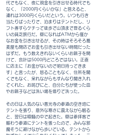
代でもなく、夜に現金を引き出せる時代でも
なく、「2000円くらいかな」と答えると、
連れは3000円くらいだという。いつも行き
当たりばったりで、泊まりはテントだし、リ
フト券すらケチって徒歩で山頂まで登るくら
いの貧乏旅行だ。昼になればATMから僅か
なお金を引き出せるが、その時はそろそろ蕎
麦屋も閉店でお金も引き出せない時間だった
はずだ。もう数えきれないくらいお銚子を開
けて、会計は5000円どころではない。正直
に店主に「お金がないので明日持ってきま
す」と言ったが、怒ることもなく、住所を聞
くでもなく、呆れながらもすんなり聞き入れ
てくれた。お詫びにと、自分たちが使った皿
やお銚子などは洗い場を借りて洗った。
その日は人気のない善光寺の参道の空き地に
テントを張り、意外な寒さに震えながら眠る
と、翌日は喧騒の中で起きた。昼は参拝客で
賑わう参道にテントを張ったので、みんな邪
魔そうに避けながら歩いている。テントから