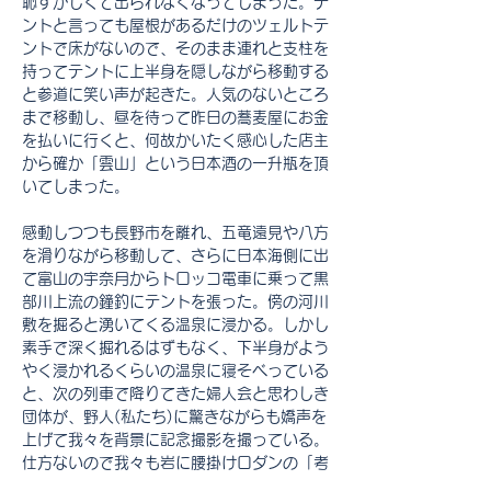
恥ずかしくて出られなくなってしまった。テ
ントと言っても屋根があるだけのツェルトテ
ントで床がないので、そのまま連れと支柱を
持ってテントに上半身を隠しながら移動する
と参道に笑い声が起きた。人気のないところ
まで移動し、昼を待って昨日の蕎麦屋にお金
を払いに行くと、何故かいたく感心した店主
から確か「雲山」という日本酒の一升瓶を頂
いてしまった。
感動しつつも長野市を離れ、五竜遠見や八方
を滑りながら移動して、さらに日本海側に出
て富山の宇奈月からトロッコ電車に乗って黒
部川上流の鐘釣にテントを張った。傍の河川
敷を掘ると湧いてくる温泉に浸かる。しかし
素手で深く掘れるはずもなく、下半身がよう
やく浸かれるくらいの温泉に寝そべっている
と、次の列車で降りてきた婦人会と思わしき
団体が、野人(私たち)に驚きながらも嬌声を
上げて我々を背景に記念撮影を撮っている。
仕方ないので我々も岩に腰掛けロダンの「考
える人」のポーズでキメる。