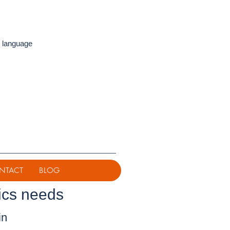
 language
NTACT
BLOG
ics needs
in