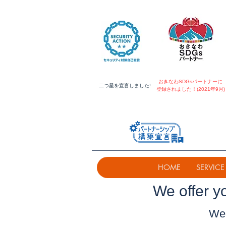
おきなわSDGsパートナーに
​二つ星を宣言しました!
登録されました！(2021年9月)
HOME
SERVICE
​We offer y
We 