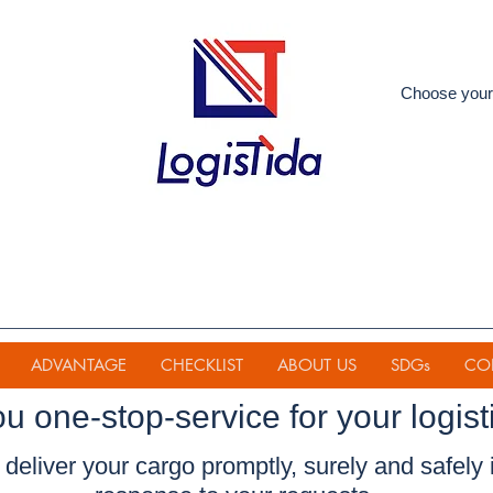
Choose your
ADVANTAGE
CHECKLIST
ABOUT US
SDGs
CO
ou one-stop-service for your
logist
deliver your cargo promptly, surely and safely