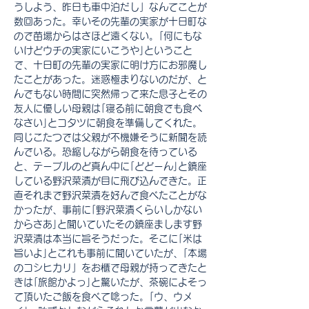
うしよう、昨日も車中泊だし」なんてことが
数回あった。幸いその先輩の実家が十日町な
ので苗場からはさほど遠くない。｢何にもな
いけどウチの実家にいこうや｣ということ
で、十日町の先輩の実家に明け方にお邪魔し
たことがあった。迷惑極まりないのだが、と
んでもない時間に突然帰って来た息子とその
友人に優しい母親は｢寝る前に朝食でも食べ
なさい｣とコタツに朝食を準備してくれた。
同じこたつでは父親が不機嫌そうに新聞を読
んでいる。恐縮しながら朝食を待っている
と、テーブルのど真ん中に｢どどーん｣と鎮座
している野沢菜漬が目に飛び込んできた。正
直それまで野沢菜漬を好んで食べたことがな
かったが、事前に｢野沢菜漬くらいしかない
からさあ｣と聞いていたその鎮座まします野
沢菜漬は本当に旨そうだった。そこに｢米は
旨いよ｣とこれも事前に聞いていたが、｢本場
のコシヒカリ」をお櫃で母親が持ってきたと
きは｢旅館かよっ｣と驚いたが、茶碗によそっ
て頂いたご飯を食べて唸った。｢ウ、ウメ