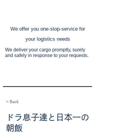
​We offer you one-stop-service for
your
logistics needs
We deliver your cargo promptly, surely
and safely
in response to your requests.
< Back
ドラ息子達と日本一の
朝飯