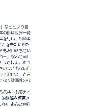
か」などという島
本の街は世界一綺
集を行い、視聴者
ことを未だに飽き
ミも沢山落ちてい
わー」なんて辛口
てそうでしょ。本当
さの欠片もない自
っておけよ」と言
でなく計画性のな
る気持ちも萎えて
、道路際を何百メ
や、あんた(幟)