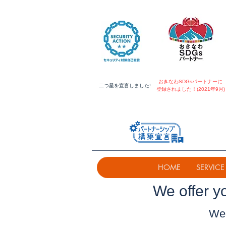
おきなわSDGsパートナーに
​二つ星を宣言しました!
登録されました！(2021年9月)
HOME
SERVICE
​We offer y
We 