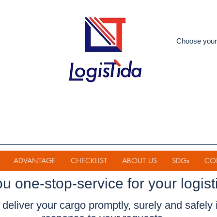
Choose your
ADVANTAGE
CHECKLIST
ABOUT US
SDGs
CO
ou one-stop-service for your
logist
deliver your cargo promptly, surely and safely