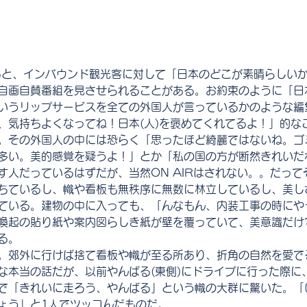
ると、インバウンド観光客に対して「日本のどこが素晴らしい
自画自賛番組を見させられることがある。お約束のように「日
いうリップサービスを全ての外国人が言っているかのような編
、気持ちよくなってね！日本(人)を褒めてくれてるよ！」的な
。その外国人の中には恐らく「思ったほど綺麗ではないね。ゴ
多い。美的感覚を疑うよ！」とか「私の国の方が断然きれいだ
す人だっているはずだが、当然ON AIRはされない。。だっ
ちているし、幟や看板も無秩序に無数に林立しているし、美し
ている。建物の中に入っても、「んなもん、内装工事の時にや
喚起の貼り紙や案内図らしき紙が壁を覆っていて、美意識だけ
る。
。郊外に行けば捨て看板や幟が至る所あり、折角の自然を愛で
な本当の話だが、以前やんばる(東側)にドライブに行った際に
で「きれいに走ろう、やんばる」という幟の大群に驚いた。「い
ょう」と1人でツッコんだものだ。