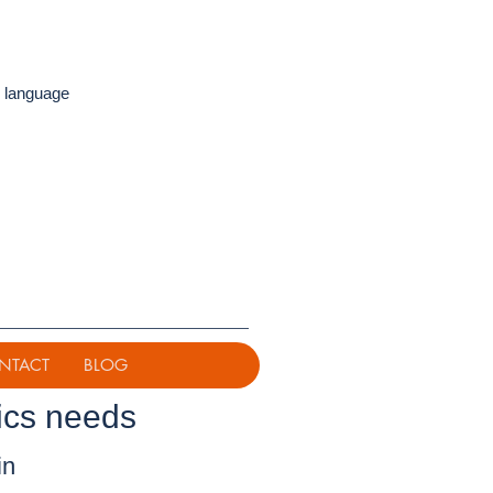
 language
NTACT
BLOG
ics needs
in