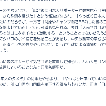
ーの国際大会で、「試合後に日本人サポーターが観客席を自主
ーから称賛を浴びた」という報道がなされ、「やっぱり日本人
たいのだろうが、一方で「河原やキャンプ場でBBQした後の
を悩ませている」という報道も見られる。要は「人前ではゴミ
ろではゴミをポイ捨て(放置)する」ということではないだろう
にタバコのポイ捨てを見ることがあるし、中央分離帯の草むら
。正直こっちの方がやっかいだ。だって行政による清掃だって
ょう。
いい歳のオジーが平気でゴミを放置して帰るし、若い人もコン
放置していることなんて日常茶飯事だ。
日本人のダメさ」の特集をやるより、「やっぱり日本っていい
のだ。別に自国や自国民を卑下する気持ちもないが、正直「日