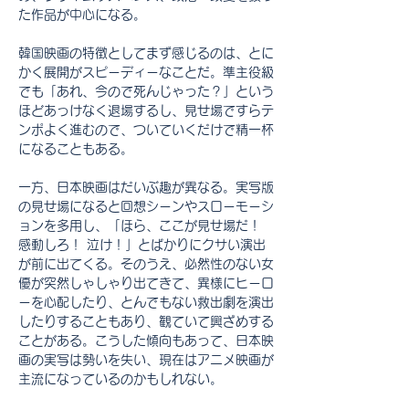
た作品が中心になる。
韓国映画の特徴としてまず感じるのは、とに
かく展開がスピーディーなことだ。準主役級
でも「あれ、今ので死んじゃった？」という
ほどあっけなく退場するし、見せ場ですらテ
ンポよく進むので、ついていくだけで精一杯
になることもある。
一方、日本映画はだいぶ趣が異なる。実写版
の見せ場になると回想シーンやスローモーシ
ョンを多用し、「ほら、ここが見せ場だ！ 
感動しろ！ 泣け！」とばかりにクサい演出
が前に出てくる。そのうえ、必然性のない女
優が突然しゃしゃり出てきて、異様にヒーロ
ーを心配したり、とんでもない救出劇を演出
したりすることもあり、観ていて興ざめする
ことがある。こうした傾向もあって、日本映
画の実写は勢いを失い、現在はアニメ映画が
主流になっているのかもしれない。