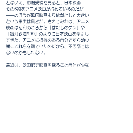
とはいえ、市場規模を見ると、日本映画――
その6割をアニメ映画が占めているのだが
――のほうが韓国映画より依然として大きい
という事実は驚きだ。考えてみれば、アニメ
映画は昭和のころから『はだしのゲン』や
『銀河鉄道999』のように日本映画を牽引し
てきた。アニメに抵抗のある自分ですら幼少
期にこれらを観ていたのだから、不思議では
ないのかもしれない。
最近は、映画館で映画を観ること自体が少な
くなった。Amazon や Netflix で映画を手
軽に楽しめるようになり、そのテレビ画面も
昭和では考えられないほど大きくなった。他
の観客の咳払いやおしゃべりにイライラする
こともない。コロナ禍で、家で映画を観る人
が一気に増えたのではないだろうか。
韓国映画を観るきっかけになったのは、『シ
ュリ』や『JSA』が見せてくれた圧倒的な
スケール感と、映画とは思えないほどのリア