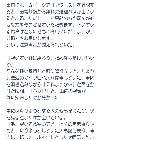
事前にホームページで「アクセス」を確認す
ると、最寄り駅から無料の送迎バスが出てい
るとある。ただし、「ご高齢の方や配慮が必
要な方を優先させていただきます。空いてい
る場合はどなたでもご利用いただけますが、
ご協力をお願いします。」
という注意書きが添えられていた。
「空いていれば乗ろう。だめなら歩けばいい
か」
そんな軽い気持ちで駅に降り立つと、ちょう
ど送迎のマイクロバスが停車していた。車内
を覗き込みながら「乗れますか〜」と声をか
けた瞬間、「ハッ!?」と、車内の空気が一
気に緊迫したのが分かった。
中には降りようとする人の姿も見えたが、奥
を見るとまだ席が空いている。
「あ、空いてる空いてる」とそのまま乗り込
むと、降りようとしていた人も席に戻り、車
内は一転して「ホッ♡」とした雰囲気に包ま