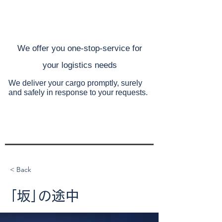
​We offer you one-stop-service for
your
logistics needs
We deliver your cargo promptly, surely
and safely
in response to your requests.
< Back
｢坂｣の途中