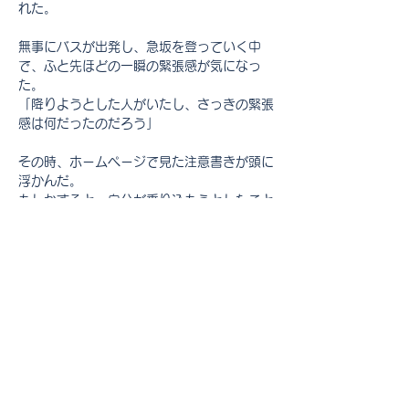
れた。
無事にバスが出発し、急坂を登っていく中
で、ふと先ほどの一瞬の緊張感が気になっ
た。
「降りようとした人がいたし、さっきの緊張
感は何だったのだろう」
その時、ホームページで見た注意書きが頭に
浮かんだ。
もしかすると、自分が乗り込もうとしたこと
で、「あ、ご高齢の方が来た、自分は降りた
ほうがいいのでは」と考えた人がいたのでは
ないか。
そこで、｢ハッ｣とした。
すっかり自分のことを棚に上げていたが、も
しかして自分は、社会的に「ご高齢の方」と
見なされる年齢になっているのではないだろ
うか。｢いや、そんなはずはない!｣、｢まだま
だ若い!｣と思いつつも、それでは車内の緊張