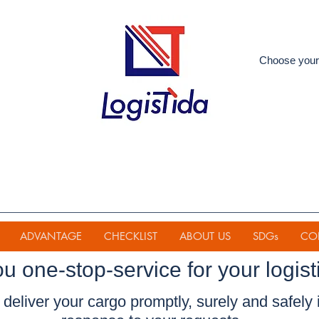
Choose your
ADVANTAGE
CHECKLIST
ABOUT US
SDGs
CO
ou one-stop-service for your
logist
deliver your cargo promptly, surely and safely