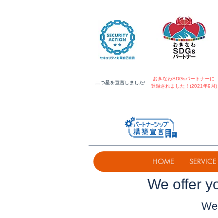
おきなわSDGsパートナーに
​二つ星を宣言しました!
登録されました！(2021年9月)
HOME
SERVICE
​We offer y
We 