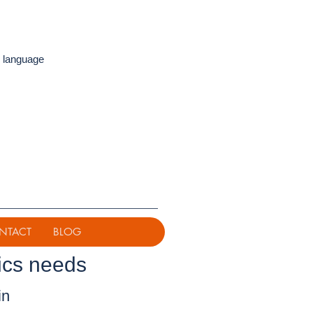
 language
NTACT
BLOG
ics needs
in