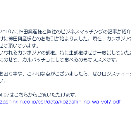
Vol.07に神田興産様と弊社のビジネスマッチングの記事が紹
けに神田興産様とのお取引が始まりました。現在、カンボジア
せて頂いています。
いわれるカンボジアの胡椒。特に生胡椒はぜひ一度試していた
にのせて、カルパッチョにして食べるのもオススメです。
お困り事や、ご不明な点がございましたら、ぜひロジスティー
い。
l.07はこちらからご覧いただけます。
zashinkin.co.jp/csr/data/kozashin_no_wa_vol7.pdf