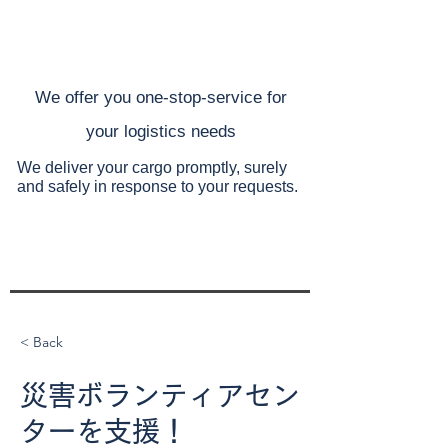
​We offer you one-stop-service for
your
logistics needs
We deliver your cargo promptly, surely
and safely
in response to your requests.
< Back
災害ボランティアセン
ターを支援！