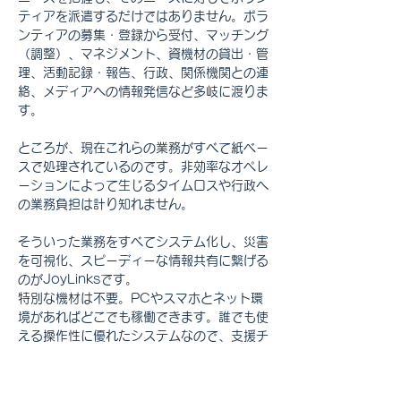
ティアを派遣するだけではありません。ボラ
ンティアの募集・登録から受付、マッチング
（調整）、マネジメント、資機材の貸出・管
理、活動記録・報告、行政、関係機関との連
絡、メディアへの情報発信など多岐に渡りま
す。
ところが、現在これらの業務がすべて紙ベー
スで処理されているのです。非効率なオペレ
ーションによって生じるタイムロスや行政へ
の業務負担は計り知れません。
そういった業務をすべてシステム化し、災害
を可視化、スピーディーな情報共有に繋げる
のがJoyLinksです。
特別な機材は不要。PCやスマホとネット環
境があればどこでも稼働できます。誰でも使
える操作性に優れたシステムなので、支援チ
ームが被災地に入れない場合でもボランティ
ア自身で素早く運用が可能です。災害時だけ
でなく平時も一般的なボランティアの情報発