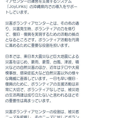
ィアセンターの運営を支援するシステム
「JoyLinks」の沖縄県内での導入をサポー
トしています。
災害ボランティアセンターとは、その名の通
り、災害発生時、ボランティアの力を借り
て、復旧・復興を実現するための活動の拠点
となるところです。ボランティア活動を円滑
に進めるために重要な役割を担います。
日本では、東日本大震災など巨大地震による
災害をはじめ、豪雨、豪雪、台風、津波、噴
火などの自然災害のほか、近年はテロや大規
模事故、感染症拡大など自然災害以外の様々
な脅威に直面しています。一日も早い復旧・
復興のために、ボランティアの支援活動は非
常に大切で、ボランティアなしでは、被災地
の生活再建は成り立たないと言われるほどそ
の重要性は高まっています。
災害ボランティアセンターの役割は、被災者
ニーズを把握し、そのニーズに対してボラン