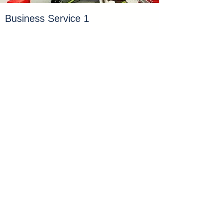
Business Service 1
​輸出・輸入通関
​輸送・倉庫手配
貿易ビジネスの課題やお悩みを経験豊
富な通関士が解決。通関や通関後の運
送をワンストップで承ります
詳細はこちら