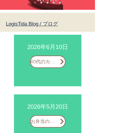
ロジスティーダジ
ャパン
LogisTida Blog / ブログ
​当社は、沖縄で通関業務をはじめ、
輸出入の輸送手配など海外との取引
2026年6月10日
をする企業をサポートしています。
60代のカジュアル服について
長年に渡って築き上げた独自のネッ
トワークを活かし、ご要望に応じた
最適な物流サービスを提供いたしま
す。
2026年5月20日
現状の物流ルートやコストを見直し
たい方、新たに海外との取引を始め
お弁当のぬくもり
たいが、輸送手段や必要業務など何