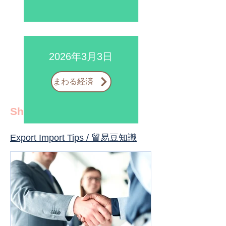
から始めたらよいか分からない方、
輸出入や貿易ビジネスで課題や疑問
がある方は当社までご相談くださ
2026年3月3日
い。​
沖縄の企業を、物流を通してサポー
まわる経済
トいたします。
​Shine like the ”TIDA"
- ロジ
スティーダジャパンはロジスティク
Export Import Tips / 貿易豆知識
スを通して沖縄の太陽（ティーダ）
のように輝く未来をお届けします。