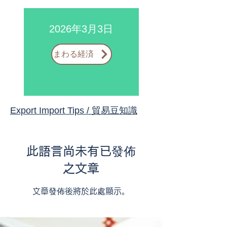
我們優質的物流服務，帶給您閃耀的
未來。
2026年3月3日
まわる経済
Export Import Tips / 貿易豆知識
此語言尚未有已發佈
之文章
文章發佈後將於此處顯示。