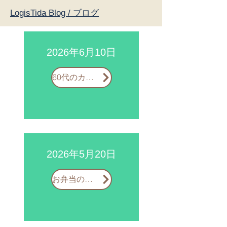
LogisTida Blog / ブログ
本公司位於沖繩，為進行海外貿
易的企業提供通關、進出口運輸配送
2026年6月10日
等業務支持。經過長年積累的經驗，
獨自構建了一張自己的運輸網， 能夠
60代のカジュアル服について
按照客戶需求提供最優質的物流服
務。 無論您是希望改善現有物流路
徑，還是希望降低物流成本，或者是
有意開展海外貿易卻苦於運輸手段等
相關業務，不知應該從何入手的客
2026年5月20日
戶，有關此類進出口貿易方麵的疑
問，盡可與我公司洽談谘詢。我們用
お弁当のぬくもり
物流支持衝繩企業的發展。
Shine like the"TIDA" 日本太陽
物流，好像沖繩絢爛的太陽一樣，用