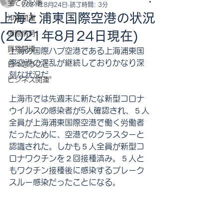
全ての記事
2021年8月24日
読了時間: 3分
上海と浦東国際空港の状況
沖縄関連
(2021年8月24日現在)
国際情勢
貿易関連
上海の国際ハブ空港である上海浦東国
際空港の混乱が継続しておりかなり深
日々思うこと
刻な状況だ。
ビジネス関連
上海市では先週末に新たな新型コロナ
ウイルスの感染者が5人確認され、５人
全員が上海浦東国際空港で働く労働者
だったために、空港でのクラスターと
認識された。しかも５人全員が新型コ
ロナワクチンを２回接種済み。５人と
もワクチン接種後に感染するブレーク
スルー感染だったことになる。