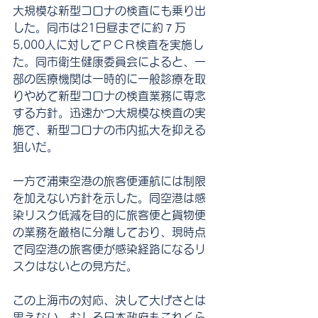
大規模な新型コロナの検査にも乗り出
した。同市は21日昼までに約７万
5,000人に対してＰＣＲ検査を実施し
た。同市衛生健康委員会によると、一
部の医療機関は一時的に一般診療を取
りやめて新型コロナの検査業務に専念
する方針。迅速かつ大規模な検査の実
施で、新型コロナの市内拡大を抑える
狙いだ。
一方で浦東空港の旅客便運航には制限
を加えない方針を示した。同空港は感
染リスク低減を目的に旅客便と貨物便
の業務を厳格に分離しており、現時点
で同空港の旅客便が感染経路になるリ
スクはないとの見方だ。
この上海市の対応、決して大げさとは
思えない。むしろ日本政府もこれくら