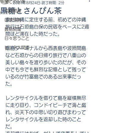
全ての記事
2021年8月24日
読了時間: 2分
黒糖とさんぴん茶
沖縄関連
まだ沖縄に定住する前、初めての沖縄
国際情勢
旅行は石垣島白保の民宿をベースに2週
貿易関連
間ほど滞在した時だった。
日々思うこと
ビジネス関連
離島ターミナルから西表島や波照間島
など石垣からの日帰り旅行で八重山の
美しい島々を渡り歩いたのだが、その
中でも今でも鮮烈な記憶として残って
いるのが竹富島でのある出来事だっ
た。
レンタサイクルを借りて島を縦横無尽
に走り回り、コンドイビーチで海と戯
れ、炎天下の中思い切り遊びまわって
レンタサイクルを返却した時のこと
だ。