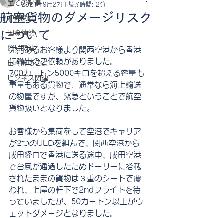
全ての記事
2021年9月27日
読了時間: 2分
航空貨物のダメージリスク
沖縄関連
について
国際情勢
貿易関連
先月あるお客様より関西空港から香港
に輸出のご依頼がありました。
日々思うこと
700カートン5000キロを超える容量も
ビジネス関連
重量もある貨物で、通常なら海上輸送
の物量ですが、緊急ということで航空
貨物扱いとなりました。
お客様から集荷をして空港でキャリア
が2つのULDを組んで、関西空港から
成田経由で香港に送る途中、成田空港
で台風が通過したためドーリーに搭載
されたままの貨物は３重のシートで覆
われ、上屋の軒下で2ndフライトを待
っていましたが、50カートン以上がウ
ェットダメージとなりました。