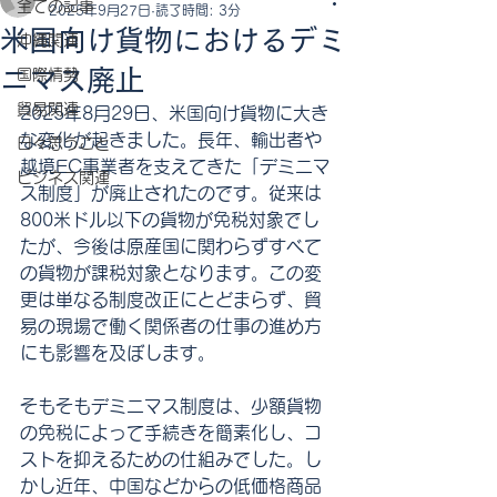
全ての記事
2025年9月27日
読了時間: 3分
米国向け貨物におけるデミ
沖縄関連
ニマス廃止
国際情勢
貿易関連
2025年8月29日、米国向け貨物に大き
な変化が起きました。長年、輸出者や
日々思うこと
越境EC事業者を支えてきた「デミニマ
ビジネス関連
ス制度」が廃止されたのです。従来は
800米ドル以下の貨物が免税対象でし
たが、今後は原産国に関わらずすべて
の貨物が課税対象となります。この変
更は単なる制度改正にとどまらず、貿
易の現場で働く関係者の仕事の進め方
にも影響を及ぼします。
そもそもデミニマス制度は、少額貨物
の免税によって手続きを簡素化し、コ
ストを抑えるための仕組みでした。し
かし近年、中国などからの低価格商品