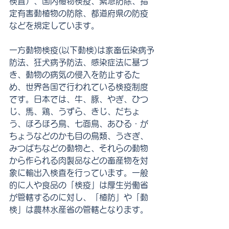
検査）、国内植物検疫、緊急防除、指
定有害動植物の防除、都道府県の防疫
などを規定しています。
一方動物検疫(以下動検)は家畜伝染病予
防法、狂犬病予防法、感染症法に基づ
き、動物の病気の侵入を防止するた
め、世界各国で行われている検疫制度
です。日本では、牛、豚、やぎ、ひつ
じ、馬、鶏、うずら、きじ、だちょ
う、ほろほろ鳥、七面鳥、あひる・が
ちょうなどのかも目の鳥類、うさぎ、
みつばちなどの動物と、それらの動物
から作られる肉製品などの畜産物を対
象に輸出入検査を行っています。一般
的に人や食品の「検疫」は厚生労働省
が管轄するのに対し、「植防」や「動
検」は農林水産省の管轄となります。