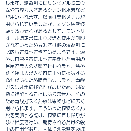
します。燻蒸剤にはリン化アルミニウ
ムや青酸ガスであるシアン化水素など
が用いられます。以前は臭化メチルが
用いられていましたが、オゾン層を破
壊するおそれがあるとして、モントリ
オール議定書により製造と使用が制限
されているため最近では他の燻蒸剤に
比較して減ってきているようです。燻
蒸は有資格者によって密閉した専用の
建屋で無人の状態で行われます。燻蒸
終了後は人が入る前に十分に換気する
必要があるため時間も要します。青酸
ガスは非常に揮発性が高いため、対象
物に残留することはありません。その
ため青酸ガスくん蒸は果物などに広く
用いられます。こういった植物のくん
蒸を実施する際は、植物に差し障りが
ない程度で行い、期待されるだけの殺
虫の作用があり、人体に悪影響を及ぼ