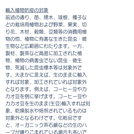
輸入植物防疫の対象
前述の通り、苗、穂木、球根、種子な
どの栽培用植物および野菜、果実、切
り花、木材、穀類、豆類等の消費用植
物の他、植物に有害な生きた昆虫・微
生物など広範囲にわたります。一方、
製材、製茶など高度に加工された植
物、植物の病害虫でない昆虫・微生
物、死滅した昆虫標本等は対象外で
す。大まかに言えば、生のままに輸入
すれば対象、加工されていれば対象外
となります。例えば、コーヒー豆やカ
カオ豆を例に挙げます。コーヒー豆や
カカオ豆を生のまま(生豆)輸入すれば対
象、乾燥脱水や焙煎されているものは
対象外となるわけです。化粧品です
と、オーガニック系石鹸などの生のハ
ーブが練りこまれている場合も多いで