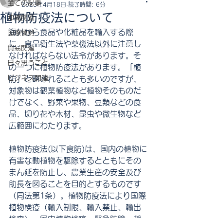
全ての記事
2023年4月18日
読了時間: 6分
植物防疫法について
沖縄関連
海外から食品や化粧品を輸入する際
国際情勢
に、食品衛生法や薬機法以外に注意し
貿易関連
なければならない法令があります。そ
日々思うこと
の一つに植物防疫法があります。「植
ビジネス関連
防」と略されることも多いのですが、
対象物は観葉植物など植物そのものだ
けでなく、野菜や果物、豆類などの食
品、切り花や木材、昆虫や微生物など
広範囲にわたります。
植物防疫法(以下食防)は、国内の植物に
有害な動植物を駆除するとともにその
まん延を防止し、農業生産の安全及び
助長を図ることを目的とするものです
（同法第1条）。植物防疫法により国際
植物検疫（輸入制限、輸入禁止、輸出