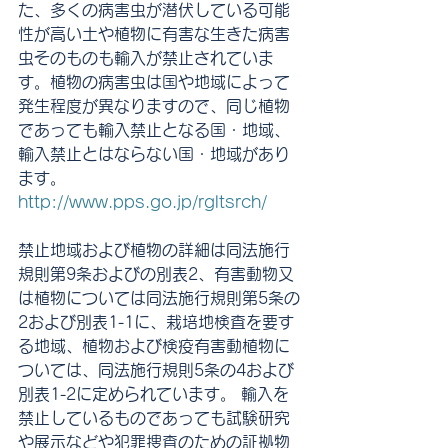
た、多くの病害虫が潜伏している可能
性が高い土や植物に有害な生きた病害
虫そのものも輸入が禁止されていま
す。植物の病害虫は国や地域によって
発生程度が異なりますので、同じ植物
であっても輸入禁止となる国・地域、
輸入禁止とはならない国・地域があり
ます。　
http://www.pps.go.jp/rgltsrch/
禁止地域および植物の詳細は同法施行
規則第9条およびの別表2、有害動物又
は植物については同法施行規則第5条の
2および別表1-1に、栽培地検査を要す
る地域、植物および検疫有害動植物に
ついては、同法施行規則5条の4および
別表1-2に定められています。 輸入を
禁止しているものであっても試験研究
や展示などや犯罪捜査のための証拠物