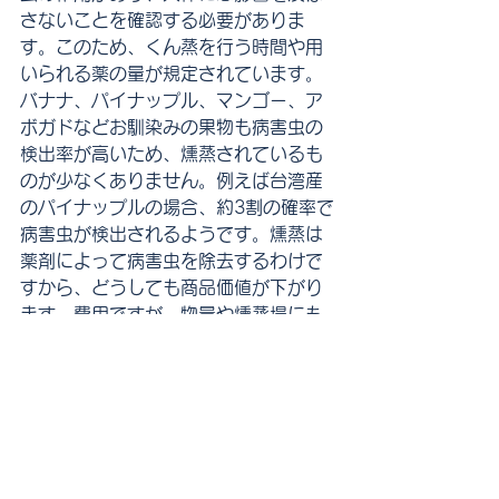
さないことを確認する必要がありま
す。このため、くん蒸を行う時間や用
いられる薬の量が規定されています。
バナナ、パイナップル、マンゴー、ア
ボガドなどお馴染みの果物も病害虫の
検出率が高いため、燻蒸されているも
のが少なくありません。例えば台湾産
のパイナップルの場合、約3割の確率で
病害虫が検出されるようです。燻蒸は
薬剤によって病害虫を除去するわけで
すから、どうしても商品価値が下がり
ます。費用ですが、物量や燻蒸場にも
よりますが、40f一本分で10万円から
20万円程度掛かるようです。商品価値
が低くなる可能性、燻蒸費用をよく考
慮して輸入する必要があります。