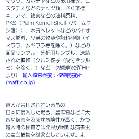
マワリ、カボチャなどの食用種子、ピ
スタチオなどのナッツ類、さく葉標
本、アマ、綿実などの油料原料、
PKS（Palm Kernel Shell（パームヤ
シ殻））、木質ペレットなどのバイオ
マス燃料、少量の牧草や飼料植物（イ
ネワラ、ムギワラ等を除く。）などの
商品サンプル・分析用サンプル、凍結
された植物（クルミ核子（殻付きクル
ミ）を除く。）など　(植物防疫所HP
より)　
輸入植物検疫：植物防疫所 
(maff.go.jp)
輸入が禁止されているもの
日本に侵入した場合、農作物などに大
きな被害を及ぼす危険性が高く、かつ
輸入時の検査では発見が困難な病害虫
の寄主植物を対象としています。ま