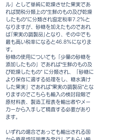
ル」として単純に乾燥させた果実であ
れば関税分類上の”生鮮のもの及び乾燥
したもの”に分類され協定税率7.2%と
なりますが、砂糖を加えたものであれ
ば｢果実の調製品｣となり、その中でも
最も高い税率になると46.8%になりま
す。
砂糖の使用についても「少量の砂糖を
添加したもの」であれば“生鮮のもの及
び乾燥したもの” に分類され、「砂糖に
より保存に適する処理をし、糖水漬け
した果実」であれば”果実の調製品”とな
りますのでこちらも輸入の検討段階で
原材料表、製造工程表を輸出者やメー
カーから入手して精査する必要があり
ます。
いずれの場合であっても輸出される国
から原産地証明書を発行してもらい輸