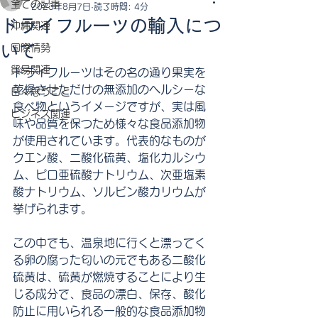
全ての記事
2023年8月7日
読了時間: 4分
ドライフルーツの輸入につ
沖縄関連
いて
国際情勢
貿易関連
ドライフルーツはその名の通り果実を
乾燥させただけの無添加のヘルシーな
日々思うこと
食べ物というイメージですが、実は風
ビジネス関連
味や品質を保つため様々な食品添加物
が使用されています。代表的なものが
クエン酸、二酸化硫黄、塩化カルシウ
ム、ピロ亜硫酸ナトリウム、次亜塩素
酸ナトリウム、ソルビン酸カリウムが
挙げられます。
この中でも、温泉地に行くと漂ってく
る卵の腐った匂いの元でもある二酸化
硫黄は、硫黄が燃焼することにより生
じる成分で、食品の漂白、保存、酸化
防止に用いられる一般的な食品添加物