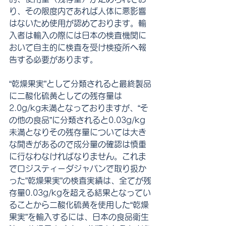
り、その限度内であれば人体に悪影響
はないため使用が認めております。輸
入者は輸入の際には日本の検査機関に
おいて自主的に検査を受け検疫所へ報
告する必要があります。
“乾燥果実”として分類されると最終製品
に二酸化硫黄としての残存量は
2.0g/kg未満となっておりますが、“そ
の他の食品”に分類されると0.03g/kg
未満となりその残存量については大き
な開きがあるので成分量の確認は慎重
に行なわなければなりません。これま
でロジスティーダジャパンで取り扱か
った”乾燥果実”の検査実績は、全てが残
存量0.03g/kgを超える結果となってい
ることから二酸化硫黄を使用した“乾燥
果実”を輸入するには、日本の食品衛生