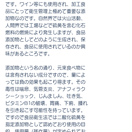
です。ワイン等にも使用され、加工食
品にとって衛生管理上極めて重要な添
加物なのです。自然界では火山活動、
人間界では工場などで硫黄を含む化石
燃料の燃焼により発生しますが、食品
添加物としてどのように生成され、保
存され、食品に使用されているのか興
味があるところです。
添加物という名の通り、元来食べ物に
は含有されない成分ですので、量によ
っては負の効果も起こり得ます。その
毒性は喘息、気管支炎、アナフィラク
シーショック、じんましん、吐き気、
ビタミンB1の破壊、胃痛、下痢、腫れ
を引き起こす可能性を持っています。
ですので食品衛生法では二酸化硫黄を
指定添加物として認めており使用の目
的、使用量（残存量）が定められてお