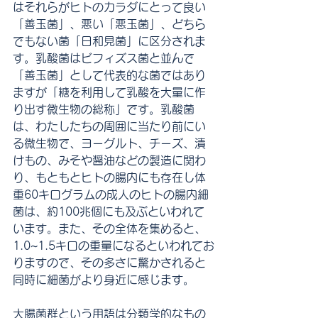
はそれらがヒトのカラダにとって良い
「善玉菌」、悪い「悪玉菌」、どちら
でもない菌「日和見菌」に区分されま
す。乳酸菌はビフィズス菌と並んで
「善玉菌」として代表的な菌ではあり
ますが「糖を利用して乳酸を大量に作
り出す微生物の総称」です。乳酸菌
は、わたしたちの周囲に当たり前にい
る微生物で、ヨーグルト、チーズ、漬
けもの、みそや醤油などの製造に関わ
り、もともとヒトの腸内にも存在し体
重60キログラムの成人のヒトの腸内細
菌は、約100兆個にも及ぶといわれて
います。また、その全体を集めると、
1.0~1.5キロの重量になるといわれてお
りますので、その多さに驚かされると
同時に細菌がより身近に感じます。
大腸菌群という用語は分類学的なもの