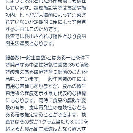
によって汚染された外部環境にも存在
しています。調理施設等では食品や施
設内、ヒトがが大腸菌によって汚染さ
れていないか定期的に便によって検査
する理由はこのためです。
検査では検出されれば陽性となり食品
衛生法違反となります。
細菌数(一般生菌数)とはある一定条件下
で発育する中温性好気性菌数(35℃前後
で酸素のある環境で育つ細菌のこと)を
意味しています。一般生菌数の中には
有用な菌種もありますが、食品の微生
物汚染の程度を示す最も代表的な指標
にもなります。同時に食品の腐敗や変
敗の有無、食中毒発症の危険性なども
ある程度推定することができます。検
査ではその数が1グラム当たり3,000を
超えると食品衛生法違反となり輸入す