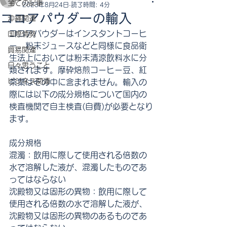
全ての記事
2023年8月24日
読了時間: 4分
ココアパウダーの輸入
沖縄関連
ココアパウダーはインスタントコーヒ
国際情勢
ー、粉末ジュースなどと同様に食品衛
貿易関連
生法上においては粉末清涼飲料水に分
日々思うこと
類されます。摩砕焙煎コーヒー豆、紅
ビジネス関連
茶葉はその中に含まれません。輸入の
際には以下の成分規格について国内の
検査機関で自主検査(自費)が必要となり
ます。
成分規格
混濁：飲用に際して使用される倍数の
水で溶解した液が、混濁したものであ
ってはならない
沈殿物又は固形の異物：飲用に際して
使用される倍数の水で溶解した液が、
沈殿物又は固形の異物のあるものであ