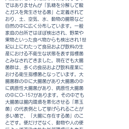
ではありませんが「乳糖を分解して酸
とガスを発生させる菌」と定義されて
おり、土、空気、水、動物の腸管など
自然の中に広く分布しています。一般
家庭の台所ではほぼ検出され、野菜や
果物といった食べ物からも検出され1世
紀以上にわたって食品および飲料の生
産における不衛生な状態を表す指標菌
とみなされてきました。現在でも大腸
菌群は、多くの食品および飲料産業に
おける衛生指標菌となっています。大
腸菌群の中に大腸菌があり大腸菌の中
に病原性大腸菌があり、病原性大腸菌
の中にO-157があります。その中でも
大腸菌は腸内環境を悪化させる「悪玉
菌」の代表例として挙げられることが
多い菌で、「大腸に存在する菌」のこ
とです。便だけでなく、動物や人の便