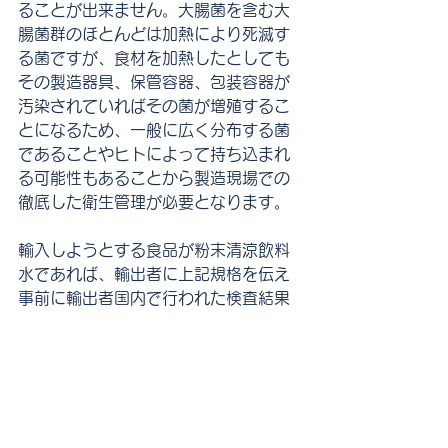
ることが出来ません。大腸菌を含む大
腸菌群のほとんどは加熱により死滅す
る菌ですが、食材を加熱したとしても
その製造器具、保管容器、包装容器が
汚染されていればその菌が増殖するこ
とになるため、一般に広く分布する菌
であることやヒトによって持ち込まれ
る可能性もあることから製造現場での
徹底した衛生管理が必要となります。
輸入しようとする食品が粉末清涼飲料
水であれば、輸出者に上記規格を伝え
事前に輸出者国内で行われた検査結果
を入手することをお勧めします。とい
うのも輸入時の検査で大腸菌が検出さ
れると全量滅却か積戻しになるばかり
でなく、検疫所の指導対象になるため
です。大腸菌検査には慎重を期す必要
があります。