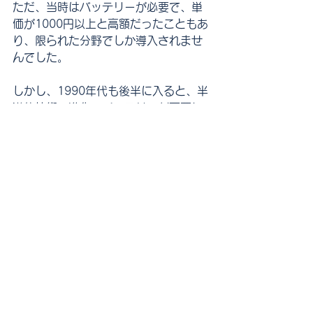
ただ、当時はバッテリーが必要で、単
価が1000円以上と高額だったこともあ
り、限られた分野でしか導入されませ
んでした。
しかし、1990年代も後半に入ると、半
導体技術の進化でバッテリーが不要に
なり、小型化が加速しました。さらに1
個あたり100円と低価格化が可能とな
り一挙に普及しました。2001年には
BSE（牛海綿状脳症）をきっかけに食
の「トレーサビリティ」が注目され、
その手段としてRFIDを取り入れる動き
が活発します。日本では、2002年に電
波法が改正され、電波の出力規制など
が緩和されたことも普及の後押しをし
ました。そして現在では、RFIDタグの
価格も1個10~30円程度まで下がり、身
近なところでは交通系ICカードや電子