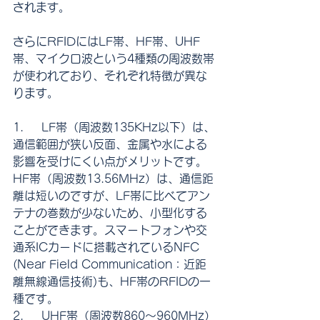
されます。
さらにRFIDにはLF帯、HF帯、UHF
帯、マイクロ波という4種類の周波数帯
が使われており、それぞれ特徴が異な
ります。
1.     LF帯（周波数135KHz以下）は、
通信範囲が狭い反面、金属や水による
影響を受けにくい点がメリットです。
HF帯（周波数13.56MHz）は、通信距
離は短いのですが、LF帯に比べてアン
テナの巻数が少ないため、小型化する
ことができます。スマートフォンや交
通系ICカードに搭載されているNFC 
(Near Field Communication：近距
離無線通信技術)も、HF帯のRFIDの一
種です。
2.     UHF帯（周波数860～960MHz）