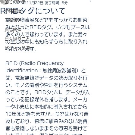
全ての記事
2023年11月22日
読了時間: 5分
RFIDタグについて
沖縄関連
最近の物流展などでもすっかりお馴染
国際情勢
みとなったRFIDタグ。いつもブースは
貿易関連
多くの人で賑わっています。また我々
日々思うこと
の生活の中にも知らずうちに取り入れ
ビジネス関連
られています。
RFID (Radio Frequency 
Identification：無線周波数識別）と
は、電波無線でデータの読み取りを行
い、モノの識別や管理を行うシステム
のことです。RFIDタグは、データが入
っている記録媒体を指します。メーカ
ーや小売店に本格的に導入されてから
10年ほど経ちますが、今ではかなり普
及しており、物流に馴染みのない消費
者も意識しないままその恩恵を受けて