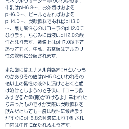
ミネラルウォーター等のいわゆる水、
牛乳はpH6.8～、お茶類はおよそ
pH6.0～、ビールであればおよそ
pH4.0～、炭酸飲料であればpH3.0
～、最も酸性なのはコーラのpH2.0に
なります。ちなみに胃液はpH2.0の酸
性となります。数値上はpH7.0以下で
あっても水、牛乳、お茶類はアルカリ
性の飲料に分類されます。
また歯にはエナメル質臨界pHというも
のがありその値はpH5.0といわれその
値以上の酸性の液体に漬けておくと歯
は溶けてしまうので子供に「コーラ飲
みすぎると歯(骨)が溶けるよ」言われた
り言ったものですが実際は炭酸飲料を
飲んだとしても一度は酸性に傾きます
がすぐにpH6.8の唾液により中和され
口内は中性に保たれるようです。