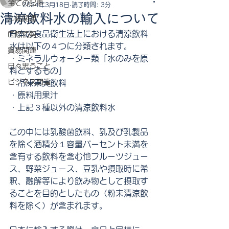
全ての記事
2024年3月18日
読了時間: 3分
清涼飲料水の輸入について
沖縄関連
日本の食品衛生法上における清涼飲料
国際情勢
水は以下の４つに分類されます。
貿易関連
・ミネラルウォーター類「水のみを原
日々思うこと
料とするもの」
ビジネス関連
・冷凍果実飲料
・原料用果汁
・上記３種以外の清涼飲料水
この中には乳酸菌飲料、乳及び乳製品
を除く酒精分１容量パーセント未満を
含有する飲料を含む他フルーツジュー
ス、野菜ジュース、豆乳や摂取時に希
釈、融解等により飲み物として摂取す
ることを目的としたもの（粉末清涼飲
料を除く）が含まれます。