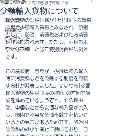
全ての記事
2024年12月22日
読了時間: 2分
少額輸入貨物について
沖縄関連
輸入貨物の課税価格が1万円以下の貨物
国際情勢
の場合少額輸入貨物とみなされ、原則
貿易関連
として、関税、消費税および地方消費
日々思うこと
税が免除されます。ただし、酒税およ
ビジネス関連
びたばこ税・たばこ特別消費税は例外
です。
この度政府・与党が、少額貨物の輸入
時に消費税などを免除する制度を見直
す方針が発表しました。すなわち｢少額
輸入貨物の免税制度の撤廃｣の方向で議
論を進めているようです。その理由
は、中国などから安価な輸入品が流入
し、国内で不当な低価格競争を招いて
いるとの見方があるためです。諸外国
は免税の縮小や廃止に動いており、日