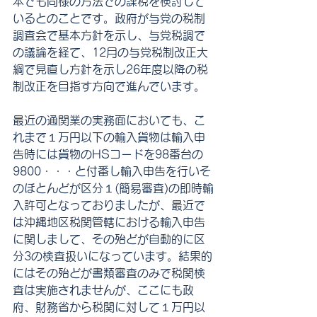
本でも同様の方法での課税を検討して
いるとのことです。政府が与党の税制
調査会で基本方針を示し、与党税調で
の議論を経て、12月の与党税制改正大
綱で見直し方針を示し26年度以降の税
制改正を目指す方向で進んでいます。
最近の通関業の実務面においても、こ
れまで１万円以下の輸入貨物は輸入申
告時には貨物のHSコードを98番台の
9800・・・と付番し輸入申告を行いそ
のほとんどが区分１(簡易審査)の即時輸
入許可となっておりましたが、最近で
は沖縄地区税関管轄における輸入申告
に関しまして、その殆どが自動的に区
分3の検査扱いになっています。結果的
にはその殆どが書類審査のみで税関検
査は実施されませんが、ここにも政
府、財務省から税関に対して１万円以