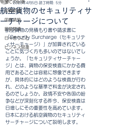
全ての記事
2025年4月5日
読了時間: 5分
航空貨物のセキュリティサ
沖縄関連
ーチャージについて
国際情勢
貿易関連
航空貨物の見積もり書や請求書に
「Security Surcharge（セキュリテ
日々思うこと
ィサーチャージ）」が加算されている
ビジネス関連
ことに気づく方も多いのではないでし
ょうか。「セキュリティサーチャー
ジ」とは、貨物の保安検査にかかる費
用であることは容易に想像できます
が、具体的にはどのような検査が行わ
れ、どのような基準で料金が決定され
るのでしょうか。政情不安や各国の紛
争などが深刻化する昨今、保安検査は
日増しにその重要性を高めています。
日本における航空貨物のセキュリティ
サーチャージについて説明します。