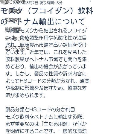
全ての記事
2025年8月7日
読了時間: 5分
モズク（フコイダン）飲料
沖縄関連
のベトナム輸出について
国際情勢
貿易関連
沖縄産モズクから抽出されるフコイダ
ンは、免疫調整作用や抗酸化性が注目
日々思うこと
され、健康食品市場で高い評価を受け
ビジネス関連
ています。近年では、これを配合した
飲料製品がベトナム市場でも関心を集
めており、輸出の機会が広がっていま
す。しかし、製品の性質や訴求内容に
よってHSコードの分類が分かれ、通関
や税制に影響を及ぼすため、慎重な対
応が求められます。
製品分類とHSコードの分かれ目
モズク飲料をベトナムに輸出する際、
まず重要なのは「主たる用途」が何か
を明確にすることです。一般的な清涼