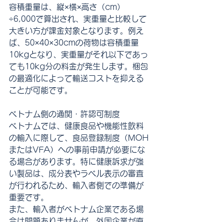
容積重量は、縦×横×高さ（cm）
÷6,000で算出され、実重量と比較して
大きい方が課金対象となります。例え
ば、50×40×30cmの荷物は容積重量
10kgとなり、実重量がそれ以下であっ
ても10kg分の料金が発生します。梱包
の最適化によって輸送コストを抑える
ことが可能です。
ベトナム側の通関・許認可制度
ベトナムでは、健康食品や機能性飲料
の輸入に際して、食品登録制度（MOH
またはVFA）への事前申請が必要にな
る場合があります。特に健康訴求が強
い製品は、成分表やラベル表示の審査
が行われるため、輸入者側での準備が
重要です。
また、輸入者がベトナム企業である場
合は問題ありませんが、外国企業が直