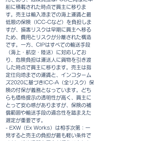
船に積載された時点で買主に移りま
す。売主は輸入港までの海上運賃と最
低限の保険（ICC-Cなど）を負担しま
すが、損害リスクは早期に買主へ移る
ため、費用とリスクが分離された構造
です。一方、CIPはすべての輸送手段
（海上・航空・陸送）に対応してお
り、危険負担は運送人に貨物を引き渡
した時点で買主に移ります。売主は指
定仕向地までの運賃と、インコターム
ズ2020に基づきICC-A（全リスク）保
険の付保が義務となっています。どち
らも価格提示の透明性が高く、買主に
とって安心感がありますが、保険の補
償範囲や輸送手段の適合性を踏まえた
選定が重要です。
- EXW（Ex Works）は相手次第：一
見すると売主の負担が最も軽い条件で