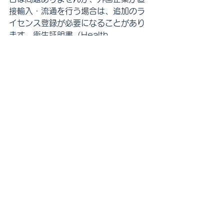
接輸入・流通を行う場合は、追加のラ
イセンス登録が必要になることがあり
ます。衛生証明書（Health 
Certificate）や施設登録が求められる
ケースもあるため、現地通関業者との
連携が成功の鍵となります。
LogisTida Japanでは、沖縄発の高付
加価値製品を海外市場に届けるための
物流・通関支援を行っています。モズ
ク飲料のような機能性製品は、EPAの
活用による関税ゼロ化、容積重量の最
適化、現地規制への対応など、細やか
な実務対応が求められます。
輸出を検討される企業様には、まず
Form JVの取得と輸送モードの選定か
ら始め、ベトナム側の食品登録制度や
通関条件を事前に確認することを推奨