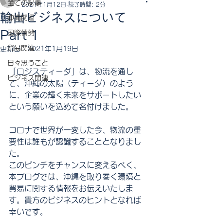
全ての記事
2021年1月12日
読了時間: 2分
輸出ビジネスについて
沖縄関連
Part 1
国際情勢
貿易関連
更新日：
2021年1月19日
日々思うこと
「ロジスティーダ」は、物流を通し
ビジネス関連
て、沖縄の太陽（ティーダ）のよう
に、企業の輝く未来をサポートしたい
という願いを込めて名付けました。
コロナで世界が一変した今、物流の重
要性は誰もが認識することとなりまし
た。
このピンチをチャンスに変えるべく、
本ブログでは、沖縄を取り巻く環境と
貿易に関する情報をお伝えいたしま
す。貴方のビジネスのヒントとなれば
幸いです。